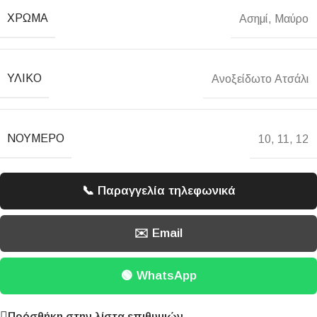
ΧΡΏΜΑ
Ασημί
,
Μαύρο
ΥΛΙΚΌ
Ανοξείδωτο Ατσάλι
ΝΟΎΜΕΡΟ
10
,
11
,
12
📞 Παραγγελία τηλεφωνικά
✉️ Email
🟢 WhatsApp
Πρόσθήκη στην λίστα επιθυμιών