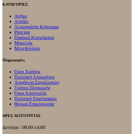
ΚΑΤΗΓΟΡΙΕΣ
Ασήμι
Ατσάλι
Χειροποίητο Κόσμημα
Piercing
Παιδικά Κοσμήματα
Μπρελόκ
Μεγεθολόγιο
Πληροφορίες
Όροι Χρήσης
Πολιτική Απορρήτου
Ασφάλεια Συναλλαγών
Τρόποι Πληρωμής
Όροι Αποστολής
Πολιτική Επιστροφών
Φόρμα Επικοινωνίας
ΩΡΕΣ ΛΕΙΤΟΥΡΓΙΑΣ
Δευτέρα : 08:00-14:00