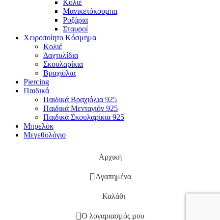
Κολιέ
Μανικετόκουμπα
Ροζάρια
Σταυροί
Χειροποίητο Κόσμημα
Κολιέ
Δαχτυλίδια
Σκουλαρίκια
Βραχιόλια
Piercing
Παιδικά
Παιδικά Βραχιόλια 925
Παιδικά Μενταγιόν 925
Παιδικά Σκουλαρίκια 925
Μπρελόκ
Μεγεθολόγιο
Αρχική
Αγαπημένα
Καλάθι
Ο λογαριασμός μου