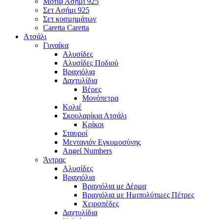
Μοτίφ Ασήμι 925
Σετ Ασήμι 925
Σετ κοσμημάτων
Caretta Caretta
Ατσάλι
Γυναίκα
Αλυσίδες
Αλυσίδες Ποδιού
Βραχιόλια
Δαχτυλίδια
Βέρες
Μονόπετρα
Κολιέ
Σκουλαρίκια Ατσάλι
Κρίκοι
Σταυροί
Μενταγιόν Εγκυμοσύνης
Angel Numbers
Άντρας
Αλυσίδες
Βραχιόλια
Βραχιόλια με Δέρμα
Βραχιόλια με Ημιπολύτιμες Πέτρες
Χειροπέδες
Δαχτυλίδια