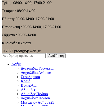
Τρίτη : 08:00-14:00, 17:00-21:00
Τετάρτη : 08:00-14:00
Πέμπτη: 08:00-14:00, 17:00-21:00
Παρασκευή : 08:00-14:00, 17:00-21:00
Σάββατο : 08:00-14:00
Κυριακή : Κλειστά
© 2022 prodigy-jewels.gr
Αναζήτηση
Ασήμι
Δαχτυλίδια Γυναικεία
Δαχτυλίδια Ανδρικά
Σκουλαρίκια
Κολιέ
Βραχιόλια
Αλυσίδες
Αλυσίδες Ποδιού
Δαχτυλίδια Ποδιού
Μενταγιόν Ασήμι 925