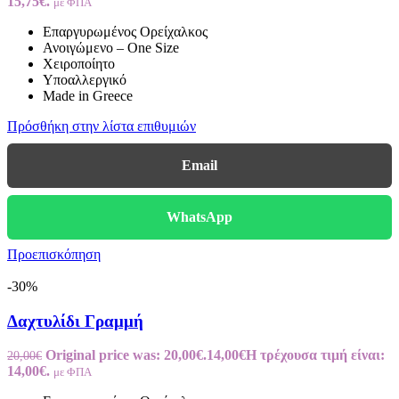
15,75€.
με ΦΠΑ
Επαργυρωμένος Ορείχαλκος
Ανοιγώμενο – One Size
Χειροποίητο
Υποαλλεργικό
Made in Greece
Πρόσθήκη στην λίστα επιθυμιών
Email
WhatsApp
Προεπισκόπηση
-30%
Δαχτυλίδι Γραμμή
Original price was: 20,00€.
14,00
€
Η τρέχουσα τιμή είναι:
20,00
€
14,00€.
με ΦΠΑ