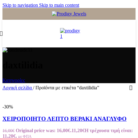
Skip to navigation
Skip to main content
daxtilidia
Κατηγορίες
Αρχική σελίδα
/
Προϊόντα με ετικέτα “daxtilidia”
-30%
ΧΕΙΡΟΠΟΙΗΤΟ ΛΕΠΤΟ ΒΕΡΑΚΙ ΑΝΑΓΛΥΦΟ
Original price was: 16,00€.
11,20
€
Η τρέχουσα τιμή είναι:
16,00
€
11,20€.
με ΦΠΑ