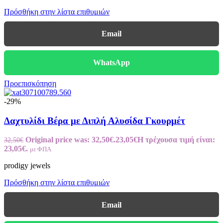
Πρόσθήκη στην λίστα επιθυμιών
Email
WhatsApp
Προεπισκόπηση
-29%
Δαχτυλίδι Βέρα με Διπλή Αλυσίδα Γκουρμέτ
Original price was: 32,50€.
23,05
€
Η τρέχουσα τιμή είναι:
32,50
€
23,05€.
με ΦΠΑ
prodigy jewels
Πρόσθήκη στην λίστα επιθυμιών
Email