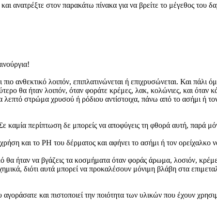
αι ανατρέξτε στον παρακάτω πίνακα για να βρείτε το μέγεθος του δαχ
ινούργια!
νει πιο ανθεκτικό λοιπόν, επιπλατινώνεται ή επιχρυσώνεται. Και πάλ
τερο θα ήταν λοιπόν, όταν φοράτε κρέμες, λακ, κολώνιες, και όταν κά
α λεπτό στρώμα χρυσού ή ρόδιου αντίστοιχα, πάνω από το ασήμι ή το
ε καμία περίπτωση δε μπορείς να αποφύγεις τη φθορά αυτή, παρά μόν
χρήση και το PH του δέρματος και αφήνει το ασήμι ή τον ορείχαλκο ν
 θα ήταν να βγάζεις τα κοσμήματα όταν φοράς άρωμα, λοσιόν, κρέμες 
με χημικά, διότι αυτά μπορεί να προκαλέσουν μόνιμη βλάβη στα επιμε
 αγοράσατε και πιστοποιεί την ποιότητα των υλικών που έχουν χρησι