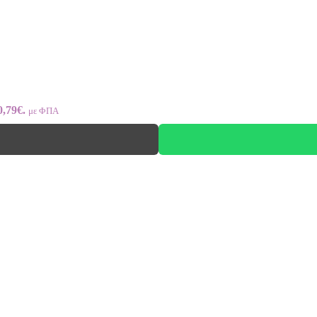
0,79€.
με ΦΠΑ