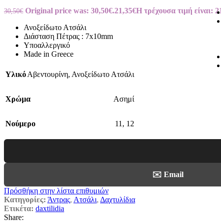
Original price was: 30,50€.
21,35
€
Η τρέχουσα τιμή είναι: 2
30,50
€
Ανοξείδωτο Ατσάλι
Διάσταση Πέτρας : 7x10mm
Υποαλλεργικό
Made in Greece
Υλικό
Αβεντουρίνη
,
Ανοξείδωτο Ατσάλι
Χρώμα
Ασημί
Νούμερο
11
,
12
✉️ Email
Πρόσθήκη στην λίστα επιθυμιών
Κατηγορίες:
Άντρας
,
Ατσάλι
,
Δαχτυλίδια
Ετικέτα:
daxtilidia
Share: