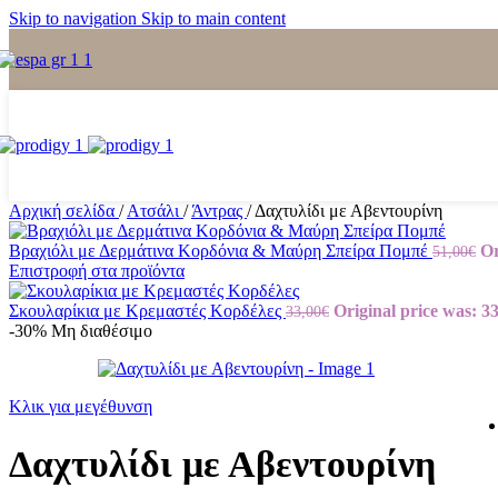
Skip to navigation
Skip to main content
Αρχική σελίδα
/
Ατσάλι
/
Άντρας
/
Δαχτυλίδι με Αβεντουρίνη
Βραχιόλι με Δερμάτινα Κορδόνια & Μαύρη Σπείρα Πομπέ
Or
51,00
€
Επιστροφή στα προϊόντα
Σκουλαρίκια με Κρεμαστές Κορδέλες
Original price was: 33
33,00
€
-30%
Μη διαθέσιμο
Κλικ για μεγέθυνση
Δαχτυλίδι με Αβεντουρίνη