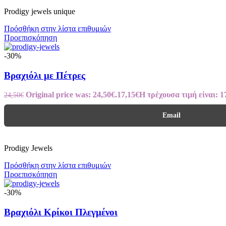
Prodigy jewels unique
Πρόσθήκη στην λίστα επιθυμιών
Προεπισκόπηση
-30%
Βραχιόλι με Πέτρες
Original price was: 24,50€.
17,15
€
Η τρέχουσα τιμή είναι: 1
24,50
€
Email
Prodigy Jewels
Πρόσθήκη στην λίστα επιθυμιών
Προεπισκόπηση
-30%
Βραχιόλι Κρίκοι Πλεγμένοι