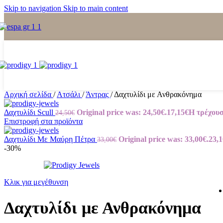
Skip to navigation
Skip to main content
Αρχική σελίδα
/
Ατσάλι
/
Άντρας
/
Δαχτυλίδι με Ανθρακόνημα
Δαχτυλίδι Scull
Original price was: 24,50€.
17,15
€
Η τρέχουσ
24,50
€
Επιστροφή στα προϊόντα
Δαχτυλίδι Με Μαύρη Πέτρα
Original price was: 33,00€.
23,1
33,00
€
-30%
Κλικ για μεγέθυνση
Δαχτυλίδι με Ανθρακόνημα