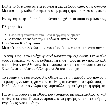
Βαλτε το δαχτυλίδι σε ενα χάρακα η μία μεζουρα όπως στην φωτογρ
Μετρήστε την καθαρή διαμετρο στην μέση χώρις το υλικό στις ακρε
Καταγράψτε την μέτρησή μετρώντας σε χιλιοστά (mm) το μήκος σας κ
Πληροφορίες
Παραλαβή προϊόντων από 6 έως 8 εργάσιμες ημέρες
Αποστολές σε όλη την Ελλάδα & την Κύπρο
Προστασία Κοσμημάτων
Μερικές συμβουλές ώστε τα κοσμήματά σας να διατηρούνται σαν κα
Το ασήμι ως μέταλλο έχει φυσική ιδιότητα την οξείδωση. Για να γί
τους με χημικά, και στην καθημερινή επαφή τους με το νερό. Το καλύ
παραμείνουν αναλλοίωτα. Το επιχρύσωμα και η επιροδίωση είναι έν
δυνατόν περισσότερο, θέλει φροντίδα και προσοχή.
Το χρώμα της επιμετάλλωσης φθείρεται με την πάροδο του χρόνου. Σ
Τι μπορείς να κάνεις για να παρατείνεις τη ζωντάνια του χρώματος
Να θυμάσαι ότι το χρώμα της επιμετάλλωσης φεύγει με τη τριβή, τη 
Για να επιβραδύνεις τη φθορά του χρώματος της επιμετάλλωσης, καλό
πισίνα, ή σε σπα. Γενικά να προσέχεις να μην έρχονται σε επαφή 
Εγγυήσεις Κοσμημάτων