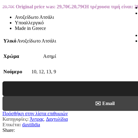
Original price was: 29,70€.
20,79
€
Η τρέχουσα τιμή είναι: 2
29,70
€
Ανοξείδωτο Ατσάλι
Υποαλλεργικό
Made in Greece
Υλικό
Ανοξείδωτο Ατσάλι
Χρώμα
Ασημί
Νούμερο
10
,
12
,
13
,
9
✉️ Email
Πρόσθήκη στην λίστα επιθυμιών
Κατηγορίες:
Άντρας
,
Δαχτυλίδια
Ετικέτα:
daxtilidia
Share: