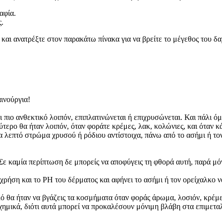
αφία.
ς.
αι ανατρέξτε στον παρακάτω πίνακα για να βρείτε το μέγεθος του δαχ
ινούργια!
νει πιο ανθεκτικό λοιπόν, επιπλατινώνεται ή επιχρυσώνεται. Και πάλ
τερο θα ήταν λοιπόν, όταν φοράτε κρέμες, λακ, κολώνιες, και όταν κά
α λεπτό στρώμα χρυσού ή ρόδιου αντίστοιχα, πάνω από το ασήμι ή το
ε καμία περίπτωση δε μπορείς να αποφύγεις τη φθορά αυτή, παρά μόν
χρήση και το PH του δέρματος και αφήνει το ασήμι ή τον ορείχαλκο ν
 θα ήταν να βγάζεις τα κοσμήματα όταν φοράς άρωμα, λοσιόν, κρέμες 
με χημικά, διότι αυτά μπορεί να προκαλέσουν μόνιμη βλάβη στα επιμε