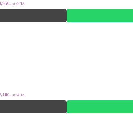
9,95€.
με ΦΠΑ
7,10€.
με ΦΠΑ