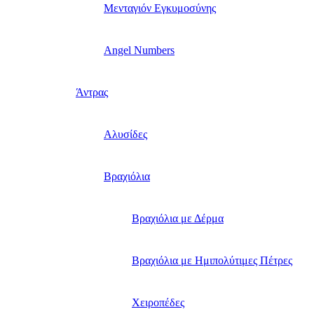
Μενταγιόν Εγκυμοσύνης
Angel Numbers
Άντρας
Αλυσίδες
Βραχιόλια
Βραχιόλια με Δέρμα
Βραχιόλια με Ημιπολύτιμες Πέτρες
Χειροπέδες