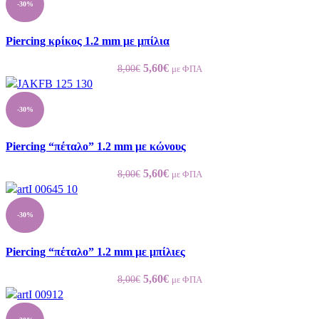
-30%
8,00€.
είναι:
5,60€.
Piercing κρίκος 1.2 mm με μπίλια
Original
Η
5,60
€
8,00
€
με ΦΠΑ
price
τρέχουσα
was:
τιμή
-30%
8,00€.
είναι:
5,60€.
Piercing “πέταλο” 1.2 mm με κώνους
Original
Η
5,60
€
8,00
€
με ΦΠΑ
price
τρέχουσα
was:
τιμή
-30%
8,00€.
είναι:
5,60€.
Piercing “πέταλο” 1.2 mm με μπίλιες
Original
Η
5,60
€
8,00
€
με ΦΠΑ
price
τρέχουσα
was:
τιμή