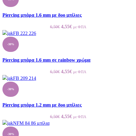
6,50€.
είναι:
4,55€.
Piercing μπάρα 1.6 mm με δυο μπίλιες
Original
Η
4,55
€
6,50
€
με ΦΠΑ
price
τρέχουσα
was:
τιμή
-30%
6,50€.
είναι:
4,55€.
Piercing μπάρα 1.6 mm σε rainbow χρώμα
Original
Η
4,55
€
6,50
€
με ΦΠΑ
price
τρέχουσα
was:
τιμή
-30%
6,50€.
είναι:
4,55€.
Piercing μπάρα 1.2 mm με δυο μπίλιες
Original
Η
4,55
€
6,50
€
με ΦΠΑ
price
τρέχουσα
was:
τιμή
-30%