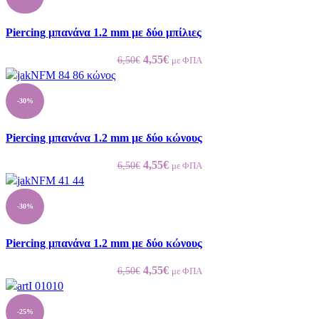
6,50€.
είναι:
4,55€.
Piercing μπανάνα 1.2 mm με δύο μπίλιες
Original
Η
4,55
€
6,50
€
με ΦΠΑ
price
τρέχουσα
was:
τιμή
-30%
6,50€.
είναι:
4,55€.
Piercing μπανάνα 1.2 mm με δύο κώνους
Original
Η
4,55
€
6,50
€
με ΦΠΑ
price
τρέχουσα
was:
τιμή
-30%
6,50€.
είναι:
4,55€.
Piercing μπανάνα 1.2 mm με δύο κώνους
Original
Η
4,55
€
6,50
€
με ΦΠΑ
price
τρέχουσα
was:
τιμή
-25%
6,50€.
είναι: