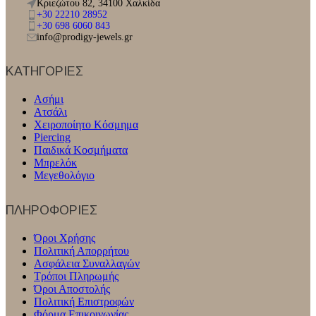
Κριεζώτου 82, 34100 Χαλκίδα
+30 22210 28952
+30 698 6060 843
info@prodigy-jewels.gr
ΚΑΤΗΓΟΡΙΕΣ
Ασήμι
Ατσάλι
Χειροποίητο Κόσμημα
Piercing
Παιδικά Κοσμήματα
Μπρελόκ
Μεγεθολόγιο
ΠΛΗΡΟΦΟΡΊΕΣ
Όροι Χρήσης
Πολιτική Απορρήτου
Ασφάλεια Συναλλαγών
Τρόποι Πληρωμής
Όροι Αποστολής
Πολιτική Επιστροφών
Φόρμα Επικοινωνίας