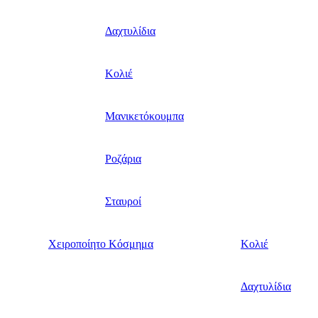
Δαχτυλίδια
Κολιέ
Μανικετόκουμπα
Ροζάρια
Σταυροί
Χειροποίητο Κόσμημα
Κολιέ
Δαχτυλίδια