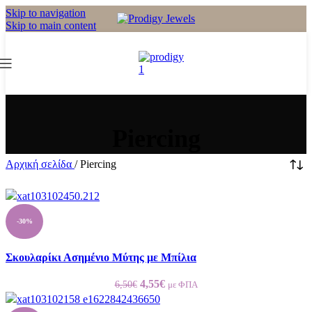
Skip to navigation
Skip to main content
Piercing
Αρχική σελίδα
/
Piercing
-30%
Σκουλαρίκι Ασημένιο Μύτης με Μπίλια
Original
Η
4,55
€
6,50
€
με ΦΠΑ
price
τρέχουσα