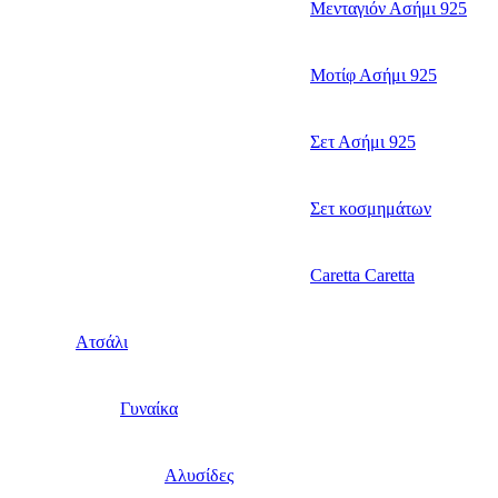
Μενταγιόν Ασήμι 925
Μοτίφ Ασήμι 925
Σετ Ασήμι 925
Σετ κοσμημάτων
Caretta Caretta
Ατσάλι
Γυναίκα
Αλυσίδες