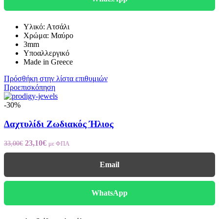
Υλικό: Ατσάλι
Χρώμα: Μαύρο
3mm
Υποαλλεργικό
Made in Greece
Πρόσθήκη στην λίστα επιθυμιών
Προεπισκόπηση
-30%
Δαχτυλίδι Ζωδιακός Ήλιος
Original
Η
23,10
€
33,00
€
με ΦΠΑ
price
τρέχουσα
was:
τιμή
Email
33,00€.
είναι:
23,10€.
WhatsApp