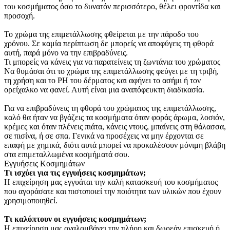
του κοσμήματος όσο το δυνατόν περισσότερο, θέλει φροντίδα και
προσοχή.
Το χρώμα της επιμετάλλωσης φθείρεται με την πάροδο του
χρόνου. Σε καμία περίπτωση δε μπορείς να αποφύγεις τη φθορά
αυτή, παρά μόνο να την επιβραδύνεις.
Τι μπορείς να κάνεις για να παρατείνεις τη ζωντάνια του χρώματος
Να θυμάσαι ότι το χρώμα της επιμετάλλωσης φεύγει με τη τριβή,
τη χρήση και το PH του δέρματος και αφήνει το ασήμι ή τον
ορείχαλκο να φανεί. Αυτή είναι μια αναπόφευκτη διαδικασία.
Για να επιβραδύνεις τη φθορά του χρώματος της επιμετάλλωσης,
καλό θα ήταν να βγάζεις τα κοσμήματα όταν φοράς άρωμα, λοσιόν,
κρέμες και όταν πλένεις πιάτα, κάνεις ντους, μπαίνεις στη θάλασσα,
σε πισίνα, ή σε σπα. Γενικά να προσέχεις να μην έρχονται σε
επαφή με χημικά, διότι αυτά μπορεί να προκαλέσουν μόνιμη βλάβη
στα επιμεταλλωμένα κοσμήματά σου.
Εγγυήσεις Κοσμημάτων
Τι ισχύει για τις εγγυήσεις κοσμημάτων;
Η επιχείρηση μας εγγυάται την καλή κατασκευή του κοσμήματος
που αγοράσατε και πιστοποιεί την ποιότητα των υλικών που έχουν
χρησιμοποιηθεί.
Τι καλύπτουν οι εγγυήσεις κοσμημάτων;
Η επιχείρηση μας αναλαμβάνει την πλήρη και δωρεάν επισκευή ή