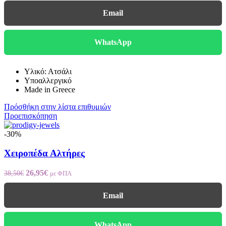
was:
τιμή
Email
24,50€.
είναι:
17,15€.
WhatsApp
Υλικό: Ατσάλι
Υποαλλεργικό
Made in Greece
Πρόσθήκη στην λίστα επιθυμιών
Προεπισκόπηση
-30%
Χειροπέδα Αλτήρες
Original
Η
26,95
€
38,50
€
με ΦΠΑ
price
τρέχουσα
was:
τιμή
Email
38,50€.
είναι:
26,95€.
WhatsApp