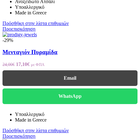
Ανοξείδωτο Ατσάλι
Υποαλλεργικό
Made in Greece
Πρόσθήκη στην λίστα επιθυμιών
Προεπισκόπηση
-29%
Μενταγιόν Πυραμίδα
Original
Η
17,10
€
24,00
€
με ΦΠΑ
price
τρέχουσα
was:
τιμή
Email
24,00€.
είναι:
17,10€.
WhatsApp
Υποαλλεργικό
Made in Greece
Πρόσθήκη στην λίστα επιθυμιών
Προεπισκόπηση