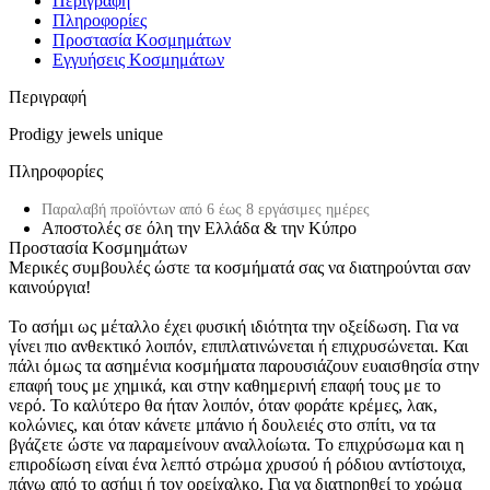
Περιγραφή
Πληροφορίες
Προστασία Κοσμημάτων
Εγγυήσεις Κοσμημάτων
Περιγραφή
Prodigy jewels unique
Πληροφορίες
Παραλαβή προϊόντων από 6 έως 8 εργάσιμες ημέρες
Αποστολές σε όλη την Ελλάδα & την Κύπρο
Προστασία Κοσμημάτων
Μερικές συμβουλές ώστε τα κοσμήματά σας να διατηρούνται σαν
καινούργια!
Το ασήμι ως μέταλλο έχει φυσική ιδιότητα την οξείδωση. Για να
γίνει πιο ανθεκτικό λοιπόν, επιπλατινώνεται ή επιχρυσώνεται. Και
πάλι όμως τα ασημένια κοσμήματα παρουσιάζουν ευαισθησία στην
επαφή τους με χημικά, και στην καθημερινή επαφή τους με το
νερό. Το καλύτερο θα ήταν λοιπόν, όταν φοράτε κρέμες, λακ,
κολώνιες, και όταν κάνετε μπάνιο ή δουλειές στο σπίτι, να τα
βγάζετε ώστε να παραμείνουν αναλλοίωτα. Το επιχρύσωμα και η
επιροδίωση είναι ένα λεπτό στρώμα χρυσού ή ρόδιου αντίστοιχα,
πάνω από το ασήμι ή τον ορείχαλκο. Για να διατηρηθεί το χρώμα