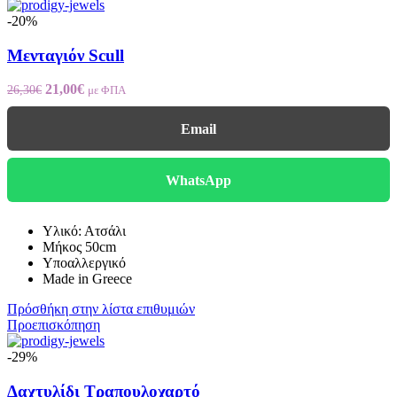
-20%
Μενταγιόν Scull
Original
Η
21,00
€
26,30
€
με ΦΠΑ
price
τρέχουσα
was:
τιμή
Email
26,30€.
είναι:
21,00€.
WhatsApp
Υλικό: Ατσάλι
Μήκος 50cm
Υποαλλεργικό
Made in Greece
Πρόσθήκη στην λίστα επιθυμιών
Προεπισκόπηση
-29%
Δαχτυλίδι Τραπουλοχαρτό