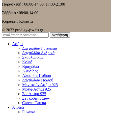
Παρασκευή : 08:00-14:00, 17:00-21:00
Σάββατο : 08:00-14:00
Κυριακή : Κλειστά
© 2022 prodigy-jewels.gr
Αναζήτηση
Ασήμι
Δαχτυλίδια Γυναικεία
Δαχτυλίδια Ανδρικά
Σκουλαρίκια
Κολιέ
Βραχιόλια
Αλυσίδες
Αλυσίδες Ποδιού
Δαχτυλίδια Ποδιού
Μενταγιόν Ασήμι 925
Μοτίφ Ασήμι 925
Σετ Ασήμι 925
Σετ κοσμημάτων
Caretta Caretta
Ατσάλι
Γυναίκα