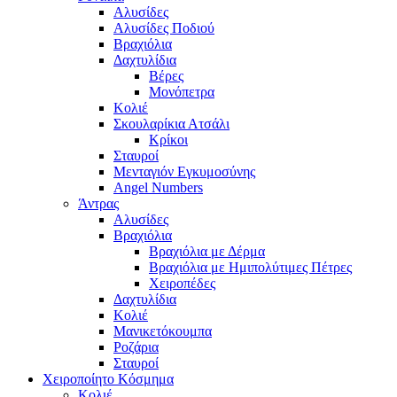
Αλυσίδες
Αλυσίδες Ποδιού
Βραχιόλια
Δαχτυλίδια
Βέρες
Μονόπετρα
Κολιέ
Σκουλαρίκια Ατσάλι
Κρίκοι
Σταυροί
Μενταγιόν Εγκυμοσύνης
Angel Numbers
Άντρας
Αλυσίδες
Βραχιόλια
Βραχιόλια με Δέρμα
Βραχιόλια με Ημιπολύτιμες Πέτρες
Χειροπέδες
Δαχτυλίδια
Κολιέ
Μανικετόκουμπα
Ροζάρια
Σταυροί
Χειροποίητο Κόσμημα
Κολιέ