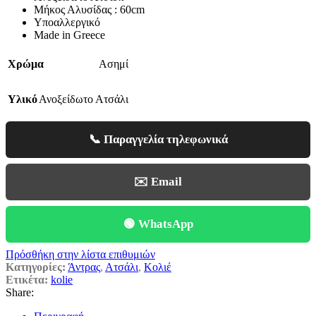
Μήκος Αλυσίδας : 60cm
35,50€.
είναι:
Υποαλλεργικό
24,85€.
Made in Greece
Χρώμα
Ασημί
Υλικό
Ανοξείδωτο Ατσάλι
📞 Παραγγελία τηλεφωνικά
✉️ Email
🟢 WhatsApp
Πρόσθήκη στην λίστα επιθυμιών
Κατηγορίες:
Άντρας
,
Ατσάλι
,
Κολιέ
Ετικέτα:
kolie
Share: