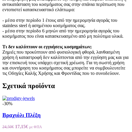
αντικατάσταση του κοσμήματος σας στην σπάνια περίπτωση που
εντοπιστεί κατασκευαστικό ελάττωμα:
- μέσα στην περίοδο 1 έτους από την ημερομηνία αγοράς του
stainless steel ή ασημένιου κοσμήματος σας.
- μέσα στην περίοδο 6 μηνών από την ημερομηνία αγοράς του
κοσμήματος που είναι κατασκευασμένο από μη πολύτιμα υλικά.
Τι δεν καλύπτουν οι εγγυήσεις κοσμημάτων;
Ζημιές που προκύπτουν από φυσιολογική φθορά, λανθασμένη
χρήση ή καταστροφή δεν καλύπτονται από την εγγύηση μας και για
την επισκευή τους υπάρχει σχετική χρέωση. Για τη σωστή χρήση
και συντήρηση του κοσμήματος σας μπορείτε να συμβουλευτείτε
τις Οδηγίες Καλής Χρήσης και Φροντίδας που το συνοδεύουν.
Σχετικά προϊόντα
-30%
Βραχιόλι Πλέξη
Original
Η
17,15
€
24,50
€
με ΦΠΑ
price
τρέχουσα