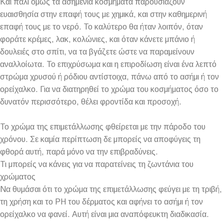
Και πάλι όμως τα ασημένια κοσμήματα παρουσιάζουν
ευαισθησία στην επαφή τους με χημικά, και στην καθημερινή
επαφή τους με το νερό. Το καλύτερο θα ήταν λοιπόν, όταν
φοράτε κρέμες, λακ, κολώνιες, και όταν κάνετε μπάνιο ή
δουλειές στο σπίτι, να τα βγάζετε ώστε να παραμείνουν
αναλλοίωτα. Το επιχρύσωμα και η επιροδίωση είναι ένα λεπτό
στρώμα χρυσού ή ρόδιου αντίστοιχα, πάνω από το ασήμι ή τον
ορείχαλκο. Για να διατηρηθεί το χρώμα του κοσμήματος όσο το
δυνατόν περισσότερο, θέλει φροντίδα και προσοχή.
Το χρώμα της επιμετάλλωσης φθείρεται με την πάροδο του
χρόνου. Σε καμία περίπτωση δε μπορείς να αποφύγεις τη
φθορά αυτή, παρά μόνο να την επιβραδύνεις.
Τι μπορείς να κάνεις για να παρατείνεις τη ζωντάνια του
χρώματος
Να θυμάσαι ότι το χρώμα της επιμετάλλωσης φεύγει με τη τριβή,
τη χρήση και το PH του δέρματος και αφήνει το ασήμι ή τον
ορείχαλκο να φανεί. Αυτή είναι μια αναπόφευκτη διαδικασία.