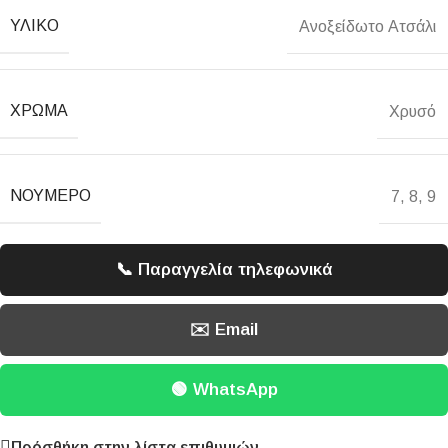
ΥΛΙΚΌ
Ανοξείδωτο Ατσάλι
ΧΡΏΜΑ
Χρυσό
ΝΟΎΜΕΡΟ
7
,
8
,
9
📞 Παραγγελία τηλεφωνικά
✉️ Email
🟢 WhatsApp
Πρόσθήκη στην λίστα επιθυμιών