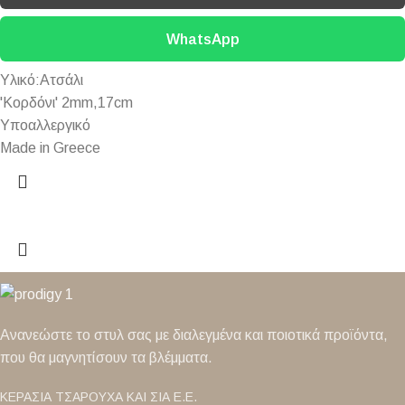
WhatsApp
Υλικό:Ατσάλι
'Κορδόνι' 2mm,17cm
Υποαλλεργικό
Made in Greece
Ανανεώστε το στυλ σας με διαλεγμένα και ποιοτικά προϊόντα,
που θα μαγνητίσουν τα βλέμματα.
ΚΕΡΑΣΙΑ ΤΣΑΡΟΥΧΑ ΚΑΙ ΣΙΑ Ε.Ε.