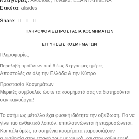
Κατηγορίες:
Αλυσίδες
,
Γυναίκα
,
ΕΞΑΝΤΛΗΜΕΝΑ
Ετικέτα:
alisides
Share:
ΠΛΗΡΟΦΟΡΊΕΣ
ΠΡΟΣΤΑΣΊΑ ΚΟΣΜΗΜΆΤΩΝ
ΕΓΓΥΉΣΕΙΣ ΚΟΣΜΗΜΆΤΩΝ
Πληροφορίες
Παραλαβή προϊόντων από 6 έως 8 εργάσιμες ημέρες
Αποστολές σε όλη την Ελλάδα & την Κύπρο
Προστασία Κοσμημάτων
Μερικές συμβουλές ώστε τα κοσμήματά σας να διατηρούνται
σαν καινούργια!
Το ασήμι ως μέταλλο έχει φυσική ιδιότητα την οξείδωση. Για να
γίνει πιο ανθεκτικό λοιπόν, επιπλατινώνεται ή επιχρυσώνεται.
Και πάλι όμως τα ασημένια κοσμήματα παρουσιάζουν
ευαισθησία στην επαφή τους με χημικά, και στην καθημερινή