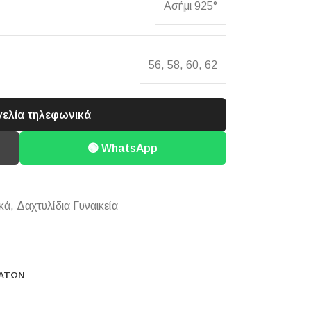
Ασήμι 925°
56
,
58
,
60
,
62
γελία τηλεφωνικά
🟢 WhatsApp
κά
,
Δαχτυλίδια Γυναικεία
ΜΆΤΩΝ