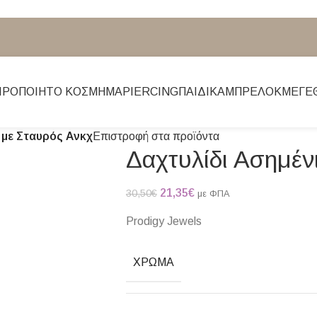
ΙΡΟΠΟΊΗΤΟ ΚΌΣΜΗΜΑ
PIERCING
ΠΑΙΔΙΚΆ
ΜΠΡΕΛΌΚ
ΜΕΓΕ
 με Σταυρός Ανκχ
Επιστροφή στα προϊόντα
Δαχτυλίδι Ασημέν
21,35
€
30,50
€
με ΦΠΑ
Prodigy Jewels
ΧΡΏΜΑ