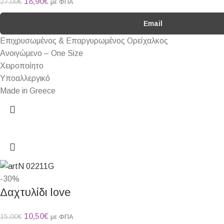
18,90
€
27,00
€
με ΦΠΑ
Email
Επιχρυσωμένος & Επαργυρωμένος Ορείχαλκος
Ανοιγώμενο – One Size
Χειροποίητο
Υποαλλεργικό
Made in Greece
-30%
Δαχτυλίδι love
10,50
€
15,00
€
με ΦΠΑ