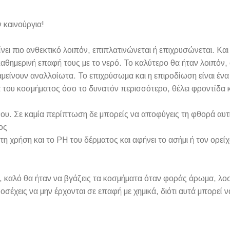
 καινούργια!
γίνει πιο ανθεκτικό λοιπόν, επιπλατινώνεται ή επιχρυσώνεται. Κ
αθημερινή επαφή τους με το νερό. Το καλύτερο θα ήταν λοιπόν, 
ραμείνουν αναλλοίωτα. Το επιχρύσωμα και η επιροδίωση είναι έν
α του κοσμήματος όσο το δυνατόν περισσότερο, θέλει φροντίδα 
ου. Σε καμία περίπτωση δε μπορείς να αποφύγεις τη φθορά αυτή
ος
τη χρήση και το PH του δέρματος και αφήνει το ασήμι ή τον ορεί
 καλό θα ήταν να βγάζεις τα κοσμήματα όταν φοράς άρωμα, λοσιό
ροσέχεις να μην έρχονται σε επαφή με χημικά, διότι αυτά μπορεί