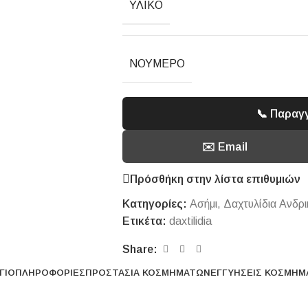
ΥΛΙΚΌ
ΝΟΎΜΕΡΟ
📞 Παραγ
✉️ Email
Πρόσθήκη στην λίστα επιθυμιών
Κατηγορίες:
Ασήμι
,
Δαχτυλίδια Ανδρι
Ετικέτα:
daxtilidia
Share:
ΓΙΟ
ΠΛΗΡΟΦΟΡΊΕΣ
ΠΡΟΣΤΑΣΊΑ ΚΟΣΜΗΜΆΤΩΝ
ΕΓΓΥΉΣΕΙΣ ΚΟΣΜΗ