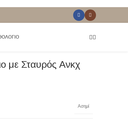
ΘΟΛΌΓΙΟ
ιο με Σταυρός Ανκχ
Ασημί