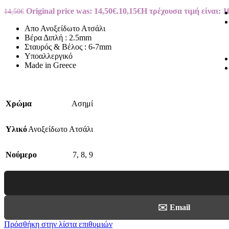
Original price was: 14,50€.
10,15
€
Η τρέχουσα τιμή είναι: 1
14,50
€
Απο Ανοξείδωτο Ατσάλι
Βέρα Διπλή : 2.5mm
Σταυρός & Βέλος : 6-7mm
Υποαλλεργικό
Made in Greece
Χρώμα
Ασημί
Υλικό
Ανοξείδωτο Ατσάλι
Νούμερο
7
,
8
,
9
✉️ Email
Πρόσθήκη στην λίστα επιθυμιών