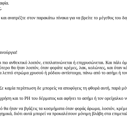
αφία.
ς.
αι ανατρέξτε στον παρακάτω πίνακα για να βρείτε το μέγεθος του δαχ
ινούργια!
νει πιο ανθεκτικό λοιπόν, επιπλατινώνεται ή επιχρυσώνεται. Και πάλ
τερο θα ήταν λοιπόν, όταν φοράτε κρέμες, λακ, κολώνιες, και όταν κά
α λεπτό στρώμα χρυσού ή ρόδιου αντίστοιχα, πάνω από το ασήμι ή το
ε καμία περίπτωση δε μπορείς να αποφύγεις τη φθορά αυτή, παρά μόν
χρήση και το PH του δέρματος και αφήνει το ασήμι ή τον ορείχαλκο ν
 θα ήταν να βγάζεις τα κοσμήματα όταν φοράς άρωμα, λοσιόν, κρέμες 
με χημικά, διότι αυτά μπορεί να προκαλέσουν μόνιμη βλάβη στα επιμε