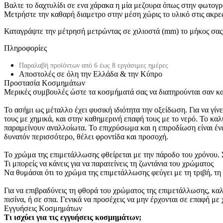
Βαλτε το δαχτυλίδι σε ενα χάρακα η μία μεζουρα όπως στην φωτογρ
Μετρήστε την καθαρή διαμετρο στην μέση χώρις το υλικό στις ακρε
Καταγράψτε την μέτρησή μετρώντας σε χιλιοστά (mm) το μήκος σας κ
Πληροφορίες
Παραλαβή προϊόντων από 6 έως 8 εργάσιμες ημέρες
Αποστολές σε όλη την Ελλάδα & την Κύπρο
Προστασία Κοσμημάτων
Μερικές συμβουλές ώστε τα κοσμήματά σας να διατηρούνται σαν κα
Το ασήμι ως μέταλλο έχει φυσική ιδιότητα την οξείδωση. Για να γί
τους με χημικά, και στην καθημερινή επαφή τους με το νερό. Το καλύ
παραμείνουν αναλλοίωτα. Το επιχρύσωμα και η επιροδίωση είναι έν
δυνατόν περισσότερο, θέλει φροντίδα και προσοχή.
Το χρώμα της επιμετάλλωσης φθείρεται με την πάροδο του χρόνου. Σ
Τι μπορείς να κάνεις για να παρατείνεις τη ζωντάνια του χρώματος
Να θυμάσαι ότι το χρώμα της επιμετάλλωσης φεύγει με τη τριβή, τη 
Για να επιβραδύνεις τη φθορά του χρώματος της επιμετάλλωσης, καλό
πισίνα, ή σε σπα. Γενικά να προσέχεις να μην έρχονται σε επαφή 
Εγγυήσεις Κοσμημάτων
Τι ισχύει για τις εγγυήσεις κοσμημάτων;