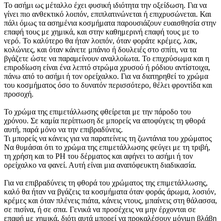
Το ασήμι ως μέταλλο έχει φυσική ιδιότητα την οξείδωση. Για να
γίνει πιο ανθεκτικό λοιπόν, επιπλατινώνεται ή επιχρυσώνεται. Και
πάλι όμως τα ασημένια κοσμήματα παρουσιάζουν ευαισθησία στην
επαφή τους με χημικά, και στην καθημερινή επαφή τους με το
νερό. Το καλύτερο θα ήταν λοιπόν, όταν φοράτε κρέμες, λακ,
κολώνιες, και όταν κάνετε μπάνιο ή δουλειές στο σπίτι, να τα
βγάζετε ώστε να παραμείνουν αναλλοίωτα. Το επιχρύσωμα και η
επιροδίωση είναι ένα λεπτό στρώμα χρυσού ή ρόδιου αντίστοιχα,
πάνω από το ασήμι ή τον ορείχαλκο. Για να διατηρηθεί το χρώμα
του κοσμήματος όσο το δυνατόν περισσότερο, θέλει φροντίδα και
προσοχή.
Το χρώμα της επιμετάλλωσης φθείρεται με την πάροδο του
χρόνου. Σε καμία περίπτωση δε μπορείς να αποφύγεις τη φθορά
αυτή, παρά μόνο να την επιβραδύνεις.
Τι μπορείς να κάνεις για να παρατείνεις τη ζωντάνια του χρώματος
Να θυμάσαι ότι το χρώμα της επιμετάλλωσης φεύγει με τη τριβή,
τη χρήση και το PH του δέρματος και αφήνει το ασήμι ή τον
ορείχαλκο να φανεί. Αυτή είναι μια αναπόφευκτη διαδικασία.
Για να επιβραδύνεις τη φθορά του χρώματος της επιμετάλλωσης,
καλό θα ήταν να βγάζεις τα κοσμήματα όταν φοράς άρωμα, λοσιόν,
κρέμες και όταν πλένεις πιάτα, κάνεις ντους, μπαίνεις στη θάλασσα,
σε πισίνα, ή σε σπα. Γενικά να προσέχεις να μην έρχονται σε
επαφή με χημικά, διότι αυτά μπορεί να προκαλέσουν μόνιμη βλάβη