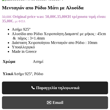
Μενταγιόν απο Ρόδιο Μάτι με Αλυσίδα
Original price was: 50,00€.
35,00
€
Η τρέχουσα τιμή είναι:
50,00
€
35,00€.
με ΦΠΑ
Ασήμι 925°
Αλυσίδα απο Ρόδιο Χειροποίητη Διαμαντέ με μήκος : 45cm
& πάχος : 3×1.4mm
Διάσταση Χειροποίητου Μενταγιόν απο Ρόδιο : 10mm
Υποαλλεργικό
Made in Greece
Χρώμα
Ασημί
Υλικό
Ασήμι 925°
,
Ρόδιο
📞 Παραγγελία τηλεφωνικά
✉️ Email