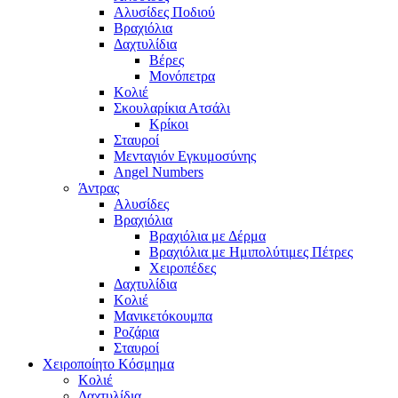
Αλυσίδες Ποδιού
Βραχιόλια
Δαχτυλίδια
Βέρες
Μονόπετρα
Κολιέ
Σκουλαρίκια Ατσάλι
Κρίκοι
Σταυροί
Μενταγιόν Εγκυμοσύνης
Angel Numbers
Άντρας
Αλυσίδες
Βραχιόλια
Βραχιόλια με Δέρμα
Βραχιόλια με Ημιπολύτιμες Πέτρες
Χειροπέδες
Δαχτυλίδια
Κολιέ
Μανικετόκουμπα
Ροζάρια
Σταυροί
Χειροποίητο Κόσμημα
Κολιέ
Δαχτυλίδια