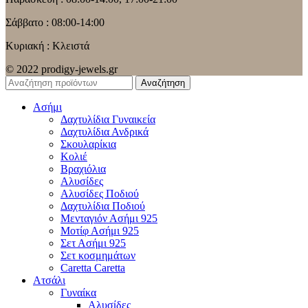
Σάββατο : 08:00-14:00
Κυριακή : Κλειστά
© 2022 prodigy-jewels.gr
Αναζήτηση
Ασήμι
Δαχτυλίδια Γυναικεία
Δαχτυλίδια Ανδρικά
Σκουλαρίκια
Κολιέ
Βραχιόλια
Αλυσίδες
Αλυσίδες Ποδιού
Δαχτυλίδια Ποδιού
Μενταγιόν Ασήμι 925
Μοτίφ Ασήμι 925
Σετ Ασήμι 925
Σετ κοσμημάτων
Caretta Caretta
Ατσάλι
Γυναίκα
Αλυσίδες