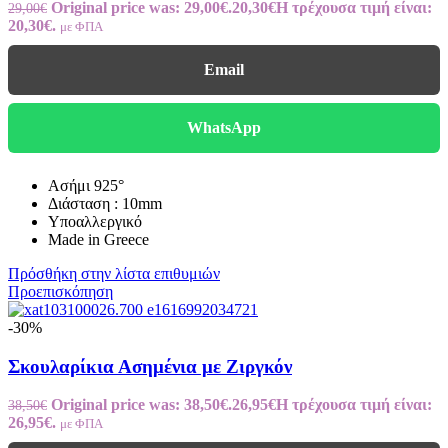
Original price was: 29,00€.
20,30
€
Η τρέχουσα τιμή είναι:
29,00
€
20,30€.
με ΦΠΑ
Email
WhatsApp
Ασήμι 925°
Διάσταση : 10mm
Υποαλλεργικό
Made in Greece
Πρόσθήκη στην λίστα επιθυμιών
Προεπισκόπηση
-30%
Σκουλαρίκια Ασημένια με Ζιργκόν
Original price was: 38,50€.
26,95
€
Η τρέχουσα τιμή είναι:
38,50
€
26,95€.
με ΦΠΑ