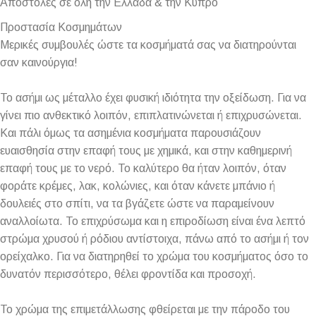
Αποστολές σε όλη την Ελλάδα & την Κύπρο
Προστασία Κοσμημάτων
Μερικές συμβουλές ώστε τα κοσμήματά σας να διατηρούνται
σαν καινούργια!
Το ασήμι ως μέταλλο έχει φυσική ιδιότητα την οξείδωση. Για να
γίνει πιο ανθεκτικό λοιπόν, επιπλατινώνεται ή επιχρυσώνεται.
Και πάλι όμως τα ασημένια κοσμήματα παρουσιάζουν
ευαισθησία στην επαφή τους με χημικά, και στην καθημερινή
επαφή τους με το νερό. Το καλύτερο θα ήταν λοιπόν, όταν
φοράτε κρέμες, λακ, κολώνιες, και όταν κάνετε μπάνιο ή
δουλειές στο σπίτι, να τα βγάζετε ώστε να παραμείνουν
αναλλοίωτα. Το επιχρύσωμα και η επιροδίωση είναι ένα λεπτό
στρώμα χρυσού ή ρόδιου αντίστοιχα, πάνω από το ασήμι ή τον
ορείχαλκο. Για να διατηρηθεί το χρώμα του κοσμήματος όσο το
δυνατόν περισσότερο, θέλει φροντίδα και προσοχή.
Το χρώμα της επιμετάλλωσης φθείρεται με την πάροδο του