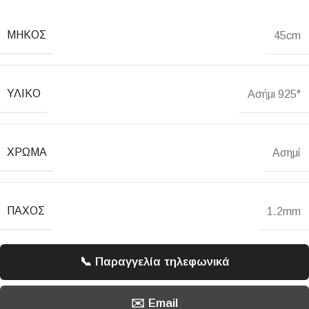
ΜΉΚΟΣ
45cm
ΥΛΙΚΌ
Ασήμι 925°
ΧΡΏΜΑ
Ασημί
ΠΆΧΟΣ
1.2mm
📞 Παραγγελία τηλεφωνικά
✉️ Email