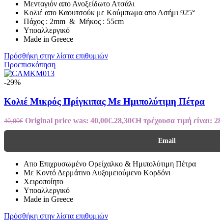
Μενταγιόν απο Ανοξείδωτο Ατσάλι
Κολιέ απο Καουτσούκ με Κούμπωμα απο Ασήμι 925°
Πάχος : 2mm & Μήκος : 55cm
Υποαλλεργικό
Made in Greece
Πρόσθήκη στην λίστα επιθυμιών
Προεπισκόπηση
-29%
Κολιέ Μικρός Πρίγκιπας Με Ημιπολύτιμη Πέτρα
Original price was: 40,00€.
28,30
€
Η τρέχουσα τιμή είναι: 2
40,00
€
Email
Απο Επιχρυσωμένο Ορείχαλκο & Ημιπολύτιμη Πέτρα
Με Κοντό Δερμάτινο Αυξομειούμενο Κορδόνι
Χειροποίητο
Υποαλλεργικό
Made in Greece
Πρόσθήκη στην λίστα επιθυμιών