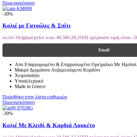
Προεπισκόπηση
-30%
Κολιέ με Γατούλες & Σπίτι
Original price was: 40,50€.
28,35
€
Η τρέχουσα τιμή είναι: 2
40,50
€
Email
Απο Επαργυρωμένο & Επιχρυσωμένο Ορείχαλκο Με Ημιπολ
Μακρύ Δερμάτινο Αυξομειούμενο Κορδόνι
Χειροποίητο
Υποαλλεργικό
Made in Greece
Πρόσθήκη στην λίστα επιθυμιών
Προεπισκόπηση
-30%
Κολιέ Με Κλειδί & Καρδιά Λουκέτο