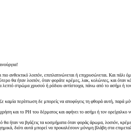
ινούργια!
νει πιο ανθεκτικό λοιπόν, επιπλατινώνεται ή επιχρυσώνεται. Και πάλ
τερο θα ήταν λοιπόν, όταν φοράτε κρέμες, λακ, κολώνιες, και όταν κά
α λεπτό στρώμα χρυσού ή ρόδιου αντίστοιχα, πάνω από το ασήμι ή το
ε καμία περίπτωση δε μπορείς να αποφύγεις τη φθορά αυτή, παρά μόν
χρήση και το PH του δέρματος και αφήνει το ασήμι ή τον ορείχαλκο ν
 θα ήταν να βγάζεις τα κοσμήματα όταν φοράς άρωμα, λοσιόν, κρέμες 
με χημικά, διότι αυτά μπορεί να προκαλέσουν μόνιμη βλάβη στα επιμε