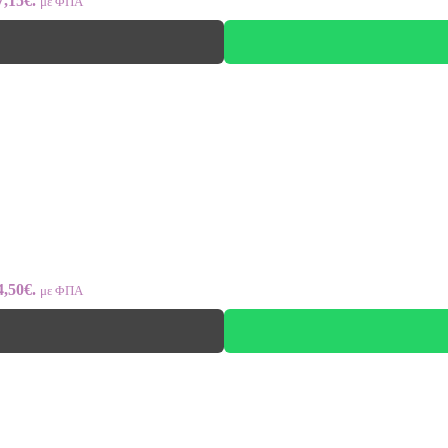
7,15€.
με ΦΠΑ
4,50€.
με ΦΠΑ