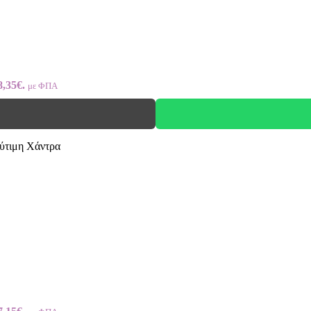
8,35€.
με ΦΠΑ
ύτιμη Χάντρα