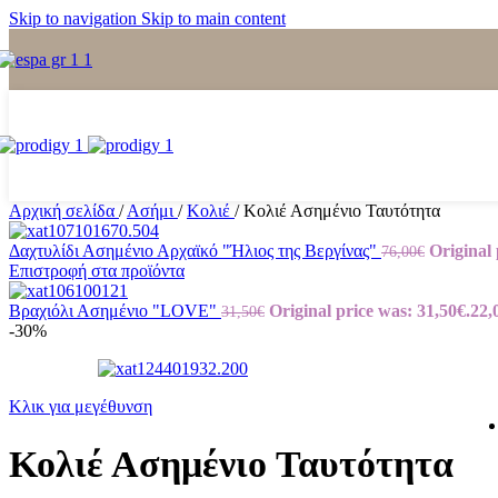
Skip to navigation
Skip to main content
Αρχική σελίδα
/
Ασήμι
/
Κολιέ
/
Κολιέ Ασημένιο Ταυτότητα
Δαχτυλίδι Ασημένιο Αρχαϊκό "Ήλιος της Βεργίνας"
Original 
76,00
€
Επιστροφή στα προϊόντα
Βραχιόλι Ασημένιο "LOVE"
Original price was: 31,50€.
22,
31,50
€
-30%
Κλικ για μεγέθυνση
Κολιέ Ασημένιο Ταυτότητα