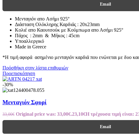
Email
Μενταγιόν απο Ασήμι 925°
Διάσταση Ολόκληρης Καρδιάς : 20x23mm
Κολιέ απο Καουτσούκ με Κούμπωμα απο Ασήμι 925°
Πάχος : 2mm & Μήκος : 45cm
Υποαλλεργικό
Made in Greece
*Η τιμή αφορά ασημένιο μενταγιόν καρδιά που ενώνεται με δυο κα
Πρόσθήκη στην λίστα επιθυμιών
Προεπισκόπηση
-30%
Μενταγιόν Σφυρί
Original price was: 33,00€.
23,10
€
Η τρέχουσα τιμή είναι: 2
33,00
€
Email