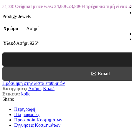
Original price was: 34,00€.
23,80
€
Η τρέχουσα τιμή είναι: 2
34,00
€
Prodigy Jewels
Χρώμα
Ασημί
Υλικό
Ασήμι 925°
✉️ Email
Πρόσθήκη στην λίστα επιθυμιών
Κατηγορίες:
Ασήμι
,
Κολιέ
Ετικέτα:
kolie
Share:
Περιγραφή
Πληροφορίες
Προστασία Κοσμημάτων
Εγγυήσεις Κοσμημάτων