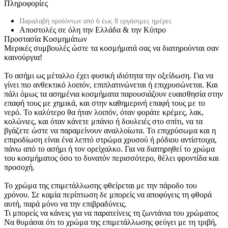
Πληροφορίες
Παραλαβή προϊόντων από 6 έως 8 εργάσιμες ημέρες
Αποστολές σε όλη την Ελλάδα & την Κύπρο
Προστασία Κοσμημάτων
Μερικές συμβουλές ώστε τα κοσμήματά σας να διατηρούνται σαν
καινούργια!
Το ασήμι ως μέταλλο έχει φυσική ιδιότητα την οξείδωση. Για να
γίνει πιο ανθεκτικό λοιπόν, επιπλατινώνεται ή επιχρυσώνεται. Και
πάλι όμως τα ασημένια κοσμήματα παρουσιάζουν ευαισθησία στην
επαφή τους με χημικά, και στην καθημερινή επαφή τους με το
νερό. Το καλύτερο θα ήταν λοιπόν, όταν φοράτε κρέμες, λακ,
κολώνιες, και όταν κάνετε μπάνιο ή δουλειές στο σπίτι, να τα
βγάζετε ώστε να παραμείνουν αναλλοίωτα. Το επιχρύσωμα και η
επιροδίωση είναι ένα λεπτό στρώμα χρυσού ή ρόδιου αντίστοιχα,
πάνω από το ασήμι ή τον ορείχαλκο. Για να διατηρηθεί το χρώμα
του κοσμήματος όσο το δυνατόν περισσότερο, θέλει φροντίδα και
προσοχή.
Το χρώμα της επιμετάλλωσης φθείρεται με την πάροδο του
χρόνου. Σε καμία περίπτωση δε μπορείς να αποφύγεις τη φθορά
αυτή, παρά μόνο να την επιβραδύνεις.
Τι μπορείς να κάνεις για να παρατείνεις τη ζωντάνια του χρώματος
Να θυμάσαι ότι το χρώμα της επιμετάλλωσης φεύγει με τη τριβή,