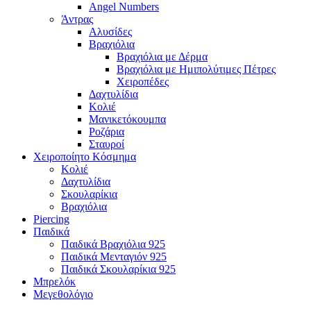
Angel Numbers
Άντρας
Αλυσίδες
Βραχιόλια
Βραχιόλια με Δέρμα
Βραχιόλια με Ημιπολύτιμες Πέτρες
Χειροπέδες
Δαχτυλίδια
Κολιέ
Μανικετόκουμπα
Ροζάρια
Σταυροί
Χειροποίητο Κόσμημα
Κολιέ
Δαχτυλίδια
Σκουλαρίκια
Βραχιόλια
Piercing
Παιδικά
Παιδικά Βραχιόλια 925
Παιδικά Μενταγιόν 925
Παιδικά Σκουλαρίκια 925
Μπρελόκ
Μεγεθολόγιο