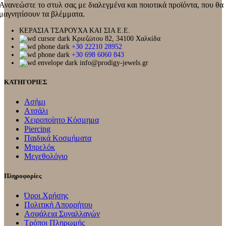
Ανανεώστε το στυλ σας με διαλεγμένα και ποιοτικά προϊόντα, που θα
μαγνητίσουν τα βλέμματα.
ΚΕΡΑΣΙΑ ΤΣΑΡΟΥΧΑ ΚΑΙ ΣΙΑ Ε.Ε.
Κριεζώτου 82, 34100 Χαλκίδα
+30 22210 28952
+30 698 6060 843
info@prodigy-jewels.gr
ΚΑΤΗΓΟΡΙΕΣ
Ασήμι
Ατσάλι
Χειροποίητο Κόσμημα
Piercing
Παιδικά Κοσμήματα
Μπρελόκ
Μεγεθολόγιο
Πληροφορίες
Όροι Χρήσης
Πολιτική Απορρήτου
Ασφάλεια Συναλλαγών
Τρόποι Πληρωμής