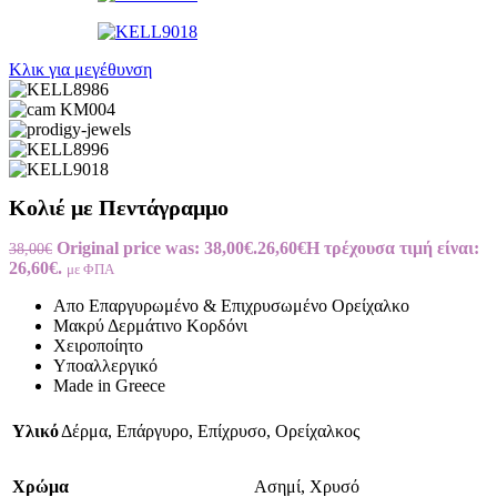
Κλικ για μεγέθυνση
Κολιέ με Πεντάγραμμο
Original price was: 38,00€.
26,60
€
Η τρέχουσα τιμή είναι:
38,00
€
26,60€.
με ΦΠΑ
Απο Επαργυρωμένο & Επιχρυσωμένο Ορείχαλκο
Μακρύ Δερμάτινο Κορδόνι
Χειροποίητο
Υποαλλεργικό
Made in Greece
Υλικό
Δέρμα
,
Επάργυρο
,
Επίχρυσο
,
Ορείχαλκος
Χρώμα
Ασημί
,
Χρυσό