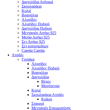
Δαχτυλίδια Ανδρικά
Σκουλαρίκια
Κολιέ
Βραχιόλια
Αλυσίδες
Αλυσίδες Ποδιού
Δαχτυλίδια Ποδιού
Μενταγιόν Ασήμι 925
Μοτίφ Ασήμι 925
Σετ Ασήμι 925
Σετ κοσμημάτων
Caretta Caretta
Ατσάλι
Γυναίκα
Αλυσίδες
Αλυσίδες Ποδιού
Βραχιόλια
Δαχτυλίδια
Βέρες
Μονόπετρα
Κολιέ
Σκουλαρίκια Ατσάλι
Κρίκοι
Σταυροί
Μενταγιόν Εγκυμοσύνης