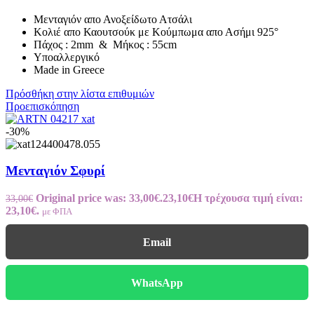
Μενταγιόν απο Ανοξείδωτο Ατσάλι
Κολιέ απο Καουτσούκ με Κούμπωμα απο Ασήμι 925°
Πάχος : 2mm & Μήκος : 55cm
Υποαλλεργικό
Made in Greece
Πρόσθήκη στην λίστα επιθυμιών
Προεπισκόπηση
-30%
Μενταγιόν Σφυρί
Original price was: 33,00€.
23,10
€
Η τρέχουσα τιμή είναι:
33,00
€
23,10€.
με ΦΠΑ
Email
WhatsApp