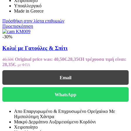
Χειροποίητο
Υποαλλεργικό
Made in Greece
Πρόσθήκη στην λίστα επιθυμιών
Προεπισκόπηση
-30%
Κολιέ με Γατούλες & Σπίτι
Original price was: 40,50€.
28,35
€
Η τρέχουσα τιμή είναι:
40,50
€
28,35€.
με ΦΠΑ
Email
WhatsApp
Απο Επαργυρωμένο & Επιχρυσωμένο Ορείχαλκο Με
Ημιπολύτιμη Χάντρα
Μακρύ Δερμάτινο Αυξομειούμενο Κορδόνι
Χειροποίητο