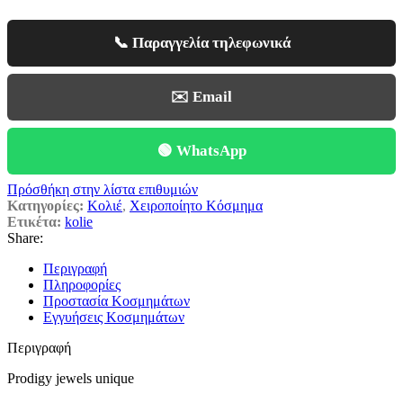
📞 Παραγγελία τηλεφωνικά
✉️ Email
🟢 WhatsApp
Πρόσθήκη στην λίστα επιθυμιών
Κατηγορίες:
Κολιέ
,
Χειροποίητο Κόσμημα
Ετικέτα:
kolie
Share:
Περιγραφή
Πληροφορίες
Προστασία Κοσμημάτων
Εγγυήσεις Κοσμημάτων
Περιγραφή
Prodigy jewels unique