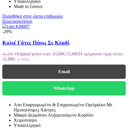
Υποαλλεργικό
Made in Greece
Πρόσθήκη στην λίστα επιθυμιών
Προεπισκόπηση
-29%
Κολιέ Γάτες Πάνω Σε Κλαδί
Original price was: 45,00€.
31,80
€
Η τρέχουσα τιμή είναι:
45,00
€
31,80€.
με ΦΠΑ
Email
WhatsApp
Απο Επαργυρωμένο & Επιχρυσωμένο Ορείχαλκο Με
Ημιπολύτιμες Χάντρες
Μακρύ Δερμάτινο Αυξομειούμενο Κορδόνι
Χειροποίητο
Υποαλλεργικό