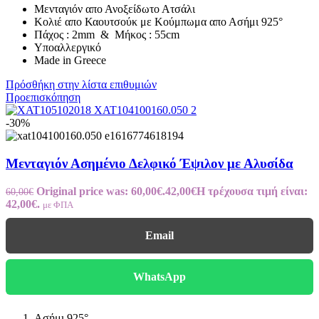
Μενταγιόν απο Ανοξείδωτο Ατσάλι
Κολιέ απο Καουτσούκ με Κούμπωμα απο Ασήμι 925°
Πάχος : 2mm & Μήκος : 55cm
Υποαλλεργικό
Made in Greece
Πρόσθήκη στην λίστα επιθυμιών
Προεπισκόπηση
-30%
Μενταγιόν Ασημένιο Δελφικό Έψιλον με Αλυσίδα
Original price was: 60,00€.
42,00
€
Η τρέχουσα τιμή είναι:
60,00
€
42,00€.
με ΦΠΑ
Email
WhatsApp
Ασήμι 925°