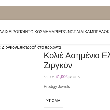
ΆΛΙ
ΧΕΙΡΟΠΟΊΗΤΟ ΚΌΣΜΗΜΑ
PIERCING
ΠΑΙΔΙΚΆ
ΜΠΡΕΛΌΚ
ε Ζιργκόν
Επιστροφή στα προϊόντα
Κολιέ Ασημένιο Ε
Ζιργκόν
41,00
€
58,00
€
με ΦΠΑ
Prodigy Jewels
ΧΡΏΜΑ