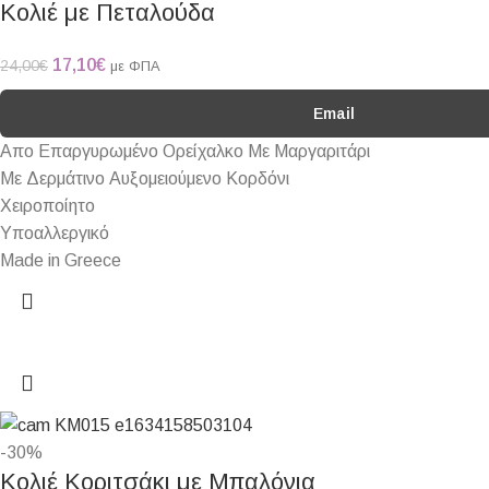
Κολιέ με Πεταλούδα
17,10
€
24,00
€
με ΦΠΑ
Email
Απο Επαργυρωμένο Ορείχαλκο Με Μαργαριτάρι
Με Δερμάτινο Αυξομειούμενο Κορδόνι
Χειροποίητο
Υποαλλεργικό
Made in Greece
-30%
Κολιέ Κοριτσάκι με Μπαλόνια