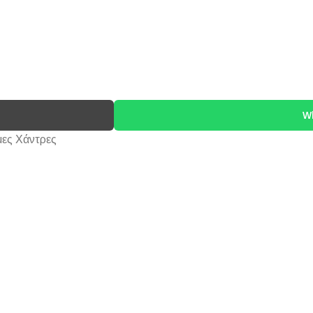
W
ες Χάντρες