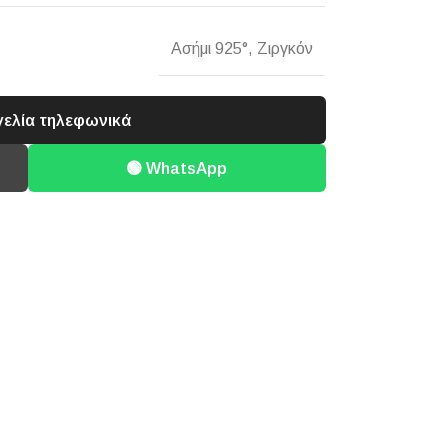
Ασήμι 925°
,
Ζιργκόν
γελία τηλεφωνικά
🟢 WhatsApp