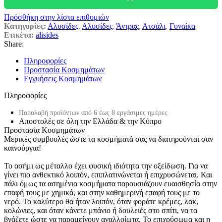
Πρόσθήκη στην λίστα επιθυμιών
Κατηγορίες:
Αλυσίδες
,
Αλυσίδες
,
Άντρας
,
Ατσάλι
,
Γυναίκα
Ετικέτα:
alisides
Share:
Πληροφορίες
Προστασία Κοσμημάτων
Εγγυήσεις Κοσμημάτων
Πληροφορίες
Παραλαβή προϊόντων από 6 έως 8 εργάσιμες ημέρες
Αποστολές σε όλη την Ελλάδα & την Κύπρο
Προστασία Κοσμημάτων
Μερικές συμβουλές ώστε τα κοσμήματά σας να διατηρούνται σαν
καινούργια!
Το ασήμι ως μέταλλο έχει φυσική ιδιότητα την οξείδωση. Για να
γίνει πιο ανθεκτικό λοιπόν, επιπλατινώνεται ή επιχρυσώνεται. Και
πάλι όμως τα ασημένια κοσμήματα παρουσιάζουν ευαισθησία στην
επαφή τους με χημικά, και στην καθημερινή επαφή τους με το
νερό. Το καλύτερο θα ήταν λοιπόν, όταν φοράτε κρέμες, λακ,
κολώνιες, και όταν κάνετε μπάνιο ή δουλειές στο σπίτι, να τα
βγάζετε ώστε να παραμείνουν αναλλοίωτα. Το επιχρύσωμα και η