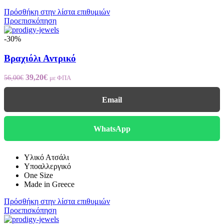
Πρόσθήκη στην λίστα επιθυμιών
Προεπισκόπηση
-30%
Βραχιόλι Αντρικό
Original
Η
39,20
€
56,00
€
με ΦΠΑ
price
τρέχουσα
was:
τιμή
Email
56,00€.
είναι:
39,20€.
WhatsApp
Υλικό Ατσάλι
Υποαλλεργικό
One Size
Made in Greece
Πρόσθήκη στην λίστα επιθυμιών
Προεπισκόπηση