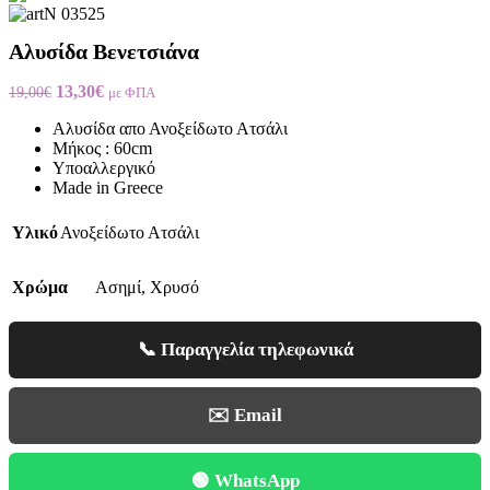
Αλυσίδα Βενετσιάνα
Original
Η
13,30
€
19,00
€
με ΦΠΑ
price
τρέχουσα
Αλυσίδα απο Ανοξείδωτο Ατσάλι
was:
τιμή
Μήκος : 60cm
19,00€.
είναι:
Υποαλλεργικό
13,30€.
Made in Greece
Υλικό
Ανοξείδωτο Ατσάλι
Χρώμα
Ασημί
,
Χρυσό
📞 Παραγγελία τηλεφωνικά
✉️ Email
🟢 WhatsApp