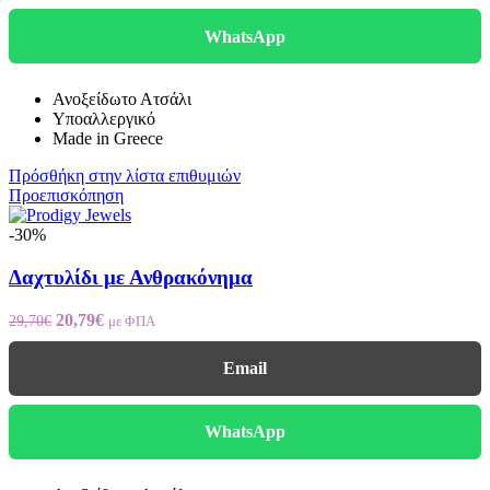
23,10€.
WhatsApp
Ανοξείδωτο Ατσάλι
Υποαλλεργικό
Made in Greece
Πρόσθήκη στην λίστα επιθυμιών
Προεπισκόπηση
-30%
Δαχτυλίδι με Ανθρακόνημα
Original
Η
20,79
€
29,70
€
με ΦΠΑ
price
τρέχουσα
was:
τιμή
Email
29,70€.
είναι:
20,79€.
WhatsApp