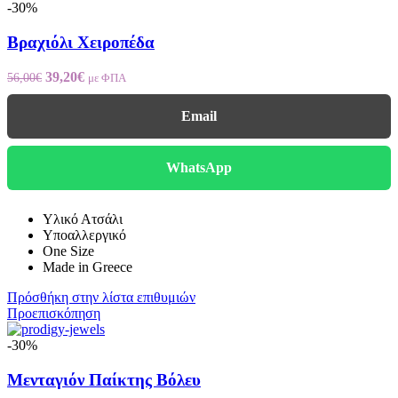
-30%
Βραχιόλι Χειροπέδα
Original
Η
39,20
€
56,00
€
με ΦΠΑ
price
τρέχουσα
was:
τιμή
Email
56,00€.
είναι:
39,20€.
WhatsApp
Υλικό Ατσάλι
Υποαλλεργικό
One Size
Made in Greece
Πρόσθήκη στην λίστα επιθυμιών
Προεπισκόπηση
-30%
Μενταγιόν Παίκτης Βόλευ