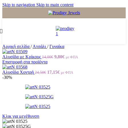
Skip to navigation
Skip to main content
Αρχική σελίδα
/
Ατσάλι
/
Γυναίκα
Original
Η
Αλυσίδα με Κρίκους
9,80
€
14,00
€
με ΦΠΑ
price
τρέχουσα
Επιστροφή στα προϊόντα
was:
τιμή
Original
14,00€.
Η
είναι:
Αλυσίδα Χοντρή
17,15
€
24,50
€
με ΦΠΑ
price
τρέχουσα
9,80€.
-30%
was:
τιμή
24,50€.
είναι:
17,15€.
Κλικ για μεγέθυνση