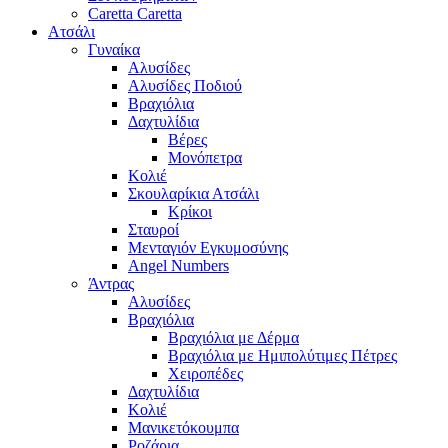
Caretta Caretta
Ατσάλι
Γυναίκα
Αλυσίδες
Αλυσίδες Ποδιού
Βραχιόλια
Δαχτυλίδια
Βέρες
Μονόπετρα
Κολιέ
Σκουλαρίκια Ατσάλι
Κρίκοι
Σταυροί
Μενταγιόν Εγκυμοσύνης
Angel Numbers
Άντρας
Αλυσίδες
Βραχιόλια
Βραχιόλια με Δέρμα
Βραχιόλια με Ημιπολύτιμες Πέτρες
Χειροπέδες
Δαχτυλίδια
Κολιέ
Μανικετόκουμπα
Ροζάρια