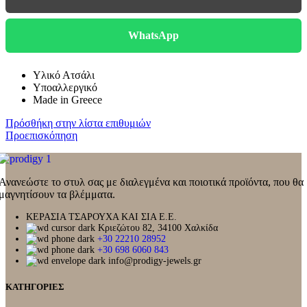
56,00€.
είναι:
39,20€.
WhatsApp
Υλικό Ατσάλι
Υποαλλεργικό
Made in Greece
Πρόσθήκη στην λίστα επιθυμιών
Προεπισκόπηση
Ανανεώστε το στυλ σας με διαλεγμένα και ποιοτικά προϊόντα, που θα
μαγνητίσουν τα βλέμματα.
ΚΕΡΑΣΙΑ ΤΣΑΡΟΥΧΑ ΚΑΙ ΣΙΑ Ε.Ε.
Κριεζώτου 82, 34100 Χαλκίδα
+30 22210 28952
+30 698 6060 843
info@prodigy-jewels.gr
ΚΑΤΗΓΟΡΙΕΣ