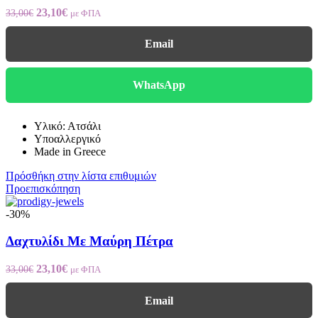
Original
Η
23,10
€
33,00
€
με ΦΠΑ
price
τρέχουσα
was:
τιμή
Email
33,00€.
είναι:
23,10€.
WhatsApp
Υλικό: Ατσάλι
Υποαλλεργικό
Made in Greece
Πρόσθήκη στην λίστα επιθυμιών
Προεπισκόπηση
-30%
Δαχτυλίδι Με Μαύρη Πέτρα
Original
Η
23,10
€
33,00
€
με ΦΠΑ
price
τρέχουσα
was:
τιμή
Email
33,00€.
είναι: