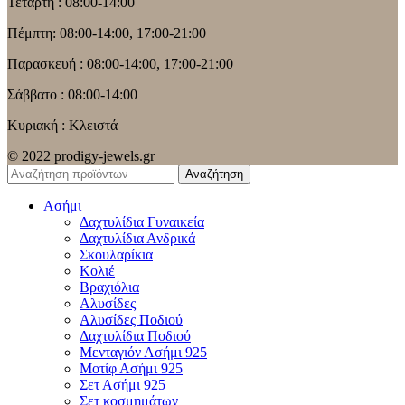
Τετάρτη : 08:00-14:00
Πέμπτη: 08:00-14:00, 17:00-21:00
Παρασκευή : 08:00-14:00, 17:00-21:00
Σάββατο : 08:00-14:00
Κυριακή : Κλειστά
© 2022 prodigy-jewels.gr
Αναζήτηση
Ασήμι
Δαχτυλίδια Γυναικεία
Δαχτυλίδια Ανδρικά
Σκουλαρίκια
Κολιέ
Βραχιόλια
Αλυσίδες
Αλυσίδες Ποδιού
Δαχτυλίδια Ποδιού
Μενταγιόν Ασήμι 925
Μοτίφ Ασήμι 925
Σετ Ασήμι 925
Σετ κοσμημάτων