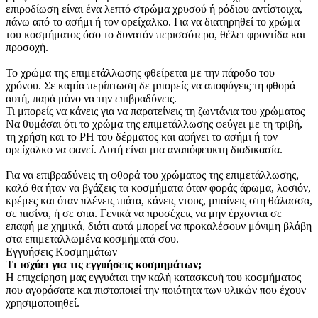
επιροδίωση είναι ένα λεπτό στρώμα χρυσού ή ρόδιου αντίστοιχα,
πάνω από το ασήμι ή τον ορείχαλκο. Για να διατηρηθεί το χρώμα
του κοσμήματος όσο το δυνατόν περισσότερο, θέλει φροντίδα και
προσοχή.
Το χρώμα της επιμετάλλωσης φθείρεται με την πάροδο του
χρόνου. Σε καμία περίπτωση δε μπορείς να αποφύγεις τη φθορά
αυτή, παρά μόνο να την επιβραδύνεις.
Τι μπορείς να κάνεις για να παρατείνεις τη ζωντάνια του χρώματος
Να θυμάσαι ότι το χρώμα της επιμετάλλωσης φεύγει με τη τριβή,
τη χρήση και το PH του δέρματος και αφήνει το ασήμι ή τον
ορείχαλκο να φανεί. Αυτή είναι μια αναπόφευκτη διαδικασία.
Για να επιβραδύνεις τη φθορά του χρώματος της επιμετάλλωσης,
καλό θα ήταν να βγάζεις τα κοσμήματα όταν φοράς άρωμα, λοσιόν,
κρέμες και όταν πλένεις πιάτα, κάνεις ντους, μπαίνεις στη θάλασσα,
σε πισίνα, ή σε σπα. Γενικά να προσέχεις να μην έρχονται σε
επαφή με χημικά, διότι αυτά μπορεί να προκαλέσουν μόνιμη βλάβη
στα επιμεταλλωμένα κοσμήματά σου.
Εγγυήσεις Κοσμημάτων
Τι ισχύει για τις εγγυήσεις κοσμημάτων;
Η επιχείρηση μας εγγυάται την καλή κατασκευή του κοσμήματος
που αγοράσατε και πιστοποιεί την ποιότητα των υλικών που έχουν
χρησιμοποιηθεί.