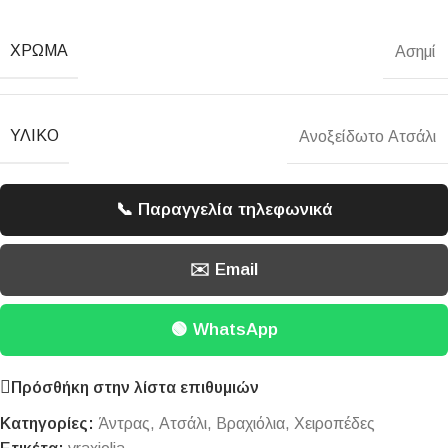
ΧΡΏΜΑ
Ασημί
ΥΛΙΚΌ
Ανοξείδωτο Ατσάλι
📞 Παραγγελία τηλεφωνικά
✉️ Email
🟢 WhatsApp
Πρόσθήκη στην λίστα επιθυμιών
Κατηγορίες:
Άντρας
,
Ατσάλι
,
Βραχιόλια
,
Χειροπέδες