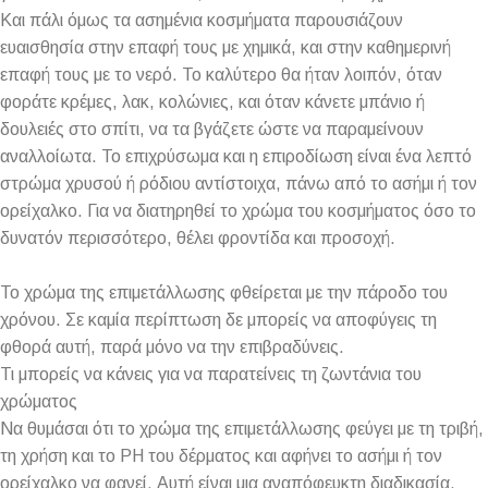
Και πάλι όμως τα ασημένια κοσμήματα παρουσιάζουν
ευαισθησία στην επαφή τους με χημικά, και στην καθημερινή
επαφή τους με το νερό. Το καλύτερο θα ήταν λοιπόν, όταν
φοράτε κρέμες, λακ, κολώνιες, και όταν κάνετε μπάνιο ή
δουλειές στο σπίτι, να τα βγάζετε ώστε να παραμείνουν
αναλλοίωτα. Το επιχρύσωμα και η επιροδίωση είναι ένα λεπτό
στρώμα χρυσού ή ρόδιου αντίστοιχα, πάνω από το ασήμι ή τον
ορείχαλκο. Για να διατηρηθεί το χρώμα του κοσμήματος όσο το
δυνατόν περισσότερο, θέλει φροντίδα και προσοχή.
Το χρώμα της επιμετάλλωσης φθείρεται με την πάροδο του
χρόνου. Σε καμία περίπτωση δε μπορείς να αποφύγεις τη
φθορά αυτή, παρά μόνο να την επιβραδύνεις.
Τι μπορείς να κάνεις για να παρατείνεις τη ζωντάνια του
χρώματος
Να θυμάσαι ότι το χρώμα της επιμετάλλωσης φεύγει με τη τριβή,
τη χρήση και το PH του δέρματος και αφήνει το ασήμι ή τον
ορείχαλκο να φανεί. Αυτή είναι μια αναπόφευκτη διαδικασία.