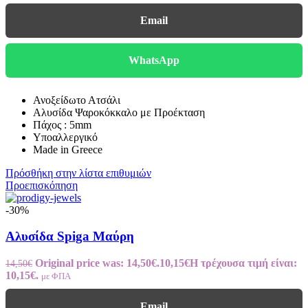
Email
WhatsApp
Ανοξείδωτο Ατσάλι
Αλυσίδα Ψαροκόκκαλο με Προέκταση
Πάχος : 5mm
Υποαλλεργικό
Made in Greece
Πρόσθήκη στην λίστα επιθυμιών
Προεπισκόπηση
-30%
Αλυσίδα Spiga Μαύρη
Original price was: 14,50€.
10,15
€
Η τρέχουσα τιμή είναι:
14,50
€
10,15€.
με ΦΠΑ
Email