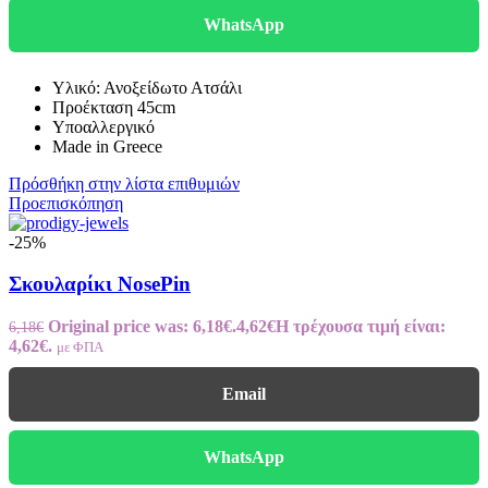
WhatsApp
Υλικό: Ανοξείδωτο Ατσάλι
Προέκταση 45cm
Υποαλλεργικό
Made in Greece
Πρόσθήκη στην λίστα επιθυμιών
Προεπισκόπηση
-25%
Σκουλαρίκι NosePin
Original price was: 6,18€.
4,62
€
Η τρέχουσα τιμή είναι:
6,18
€
4,62€.
με ΦΠΑ
Email
WhatsApp