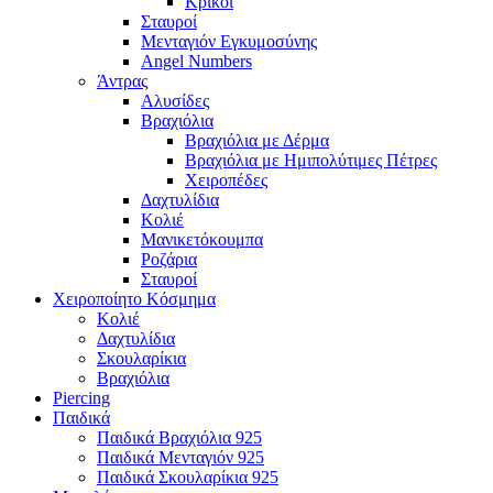
Κρίκοι
Σταυροί
Μενταγιόν Εγκυμοσύνης
Angel Numbers
Άντρας
Αλυσίδες
Βραχιόλια
Βραχιόλια με Δέρμα
Βραχιόλια με Ημιπολύτιμες Πέτρες
Χειροπέδες
Δαχτυλίδια
Κολιέ
Μανικετόκουμπα
Ροζάρια
Σταυροί
Χειροποίητο Κόσμημα
Κολιέ
Δαχτυλίδια
Σκουλαρίκια
Βραχιόλια
Piercing
Παιδικά
Παιδικά Βραχιόλια 925
Παιδικά Μενταγιόν 925
Παιδικά Σκουλαρίκια 925