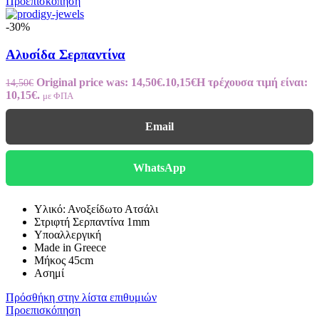
Προεπισκόπηση
-30%
Αλυσίδα Σερπαντίνα
Original price was: 14,50€.
10,15
€
Η τρέχουσα τιμή είναι:
14,50
€
10,15€.
με ΦΠΑ
Email
WhatsApp
Υλικό: Ανοξείδωτο Ατσάλι
Στριφτή Σερπαντίνα 1mm
Υποαλλεργική
Made in Greece
Μήκος 45cm
Ασημί
Πρόσθήκη στην λίστα επιθυμιών
Προεπισκόπηση