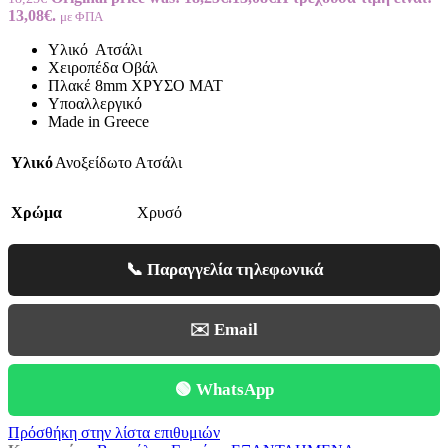
13,08€.
με ΦΠΑ
Υλικό Ατσάλι
Χειροπέδα Οβάλ
Πλακέ 8mm ΧΡΥΣΟ ΜΑΤ
Υποαλλεργικό
Made in Greece
Υλικό
Ανοξείδωτο Ατσάλι
Χρώμα
Χρυσό
📞 Παραγγελία τηλεφωνικά
✉️ Email
🟢 WhatsApp
Πρόσθήκη στην λίστα επιθυμιών