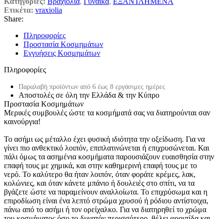
Κατηγορίες:
Βραχιόλια
,
Γυναίκα
,
ΕΞΑΝΤΛΗΜΕΝΑ
Ετικέτα:
vraxiolia
Share:
Πληροφορίες
Προστασία Κοσμημάτων
Εγγυήσεις Κοσμημάτων
Πληροφορίες
Παραλαβή προϊόντων από 6 έως 8 εργάσιμες ημέρες
Αποστολές σε όλη την Ελλάδα & την Κύπρο
Προστασία Κοσμημάτων
Μερικές συμβουλές ώστε τα κοσμήματά σας να διατηρούνται σαν
καινούργια!
Το ασήμι ως μέταλλο έχει φυσική ιδιότητα την οξείδωση. Για να
γίνει πιο ανθεκτικό λοιπόν, επιπλατινώνεται ή επιχρυσώνεται. Και
πάλι όμως τα ασημένια κοσμήματα παρουσιάζουν ευαισθησία στην
επαφή τους με χημικά, και στην καθημερινή επαφή τους με το
νερό. Το καλύτερο θα ήταν λοιπόν, όταν φοράτε κρέμες, λακ,
κολώνιες, και όταν κάνετε μπάνιο ή δουλειές στο σπίτι, να τα
βγάζετε ώστε να παραμείνουν αναλλοίωτα. Το επιχρύσωμα και η
επιροδίωση είναι ένα λεπτό στρώμα χρυσού ή ρόδιου αντίστοιχα,
πάνω από το ασήμι ή τον ορείχαλκο. Για να διατηρηθεί το χρώμα
του κοσμήματος όσο το δυνατόν περισσότερο, θέλει φροντίδα και