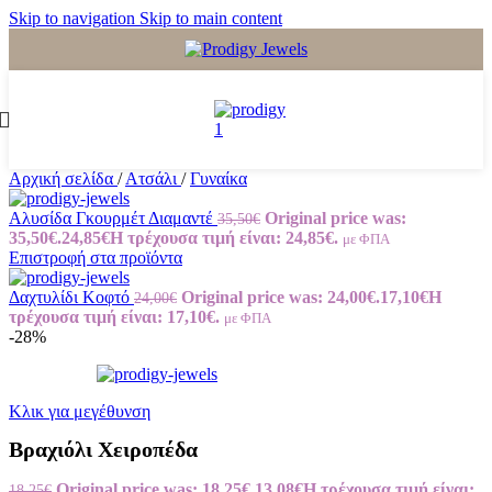
Skip to navigation
Skip to main content
Αρχική σελίδα
/
Ατσάλι
/
Γυναίκα
Αλυσίδα Γκουρμέτ Διαμαντέ
Original price was:
35,50
€
35,50€.
24,85
€
Η τρέχουσα τιμή είναι: 24,85€.
με ΦΠΑ
Επιστροφή στα προϊόντα
Δαχτυλίδι Κοφτό
Original price was: 24,00€.
17,10
€
Η
24,00
€
τρέχουσα τιμή είναι: 17,10€.
με ΦΠΑ
-28%
Κλικ για μεγέθυνση
Βραχιόλι Χειροπέδα
Original price was: 18,25€.
13,08
€
Η τρέχουσα τιμή είναι:
18,25
€