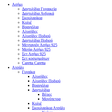
Ασήμι
Δαχτυλίδια Γυναικεία
Δαχτυλίδια Ανδρικά
Σκουλαρίκια
Κολιέ
Βραχιόλια
Αλυσίδες
Αλυσίδες Ποδιού
Δαχτυλίδια Ποδιού
Μενταγιόν Ασήμι 925
Μοτίφ Ασήμι 925
Σετ Ασήμι 925
Σετ κοσμημάτων
Caretta Caretta
Ατσάλι
Γυναίκα
Αλυσίδες
Αλυσίδες Ποδιού
Βραχιόλια
Δαχτυλίδια
Βέρες
Μονόπετρα
Κολιέ
Σκουλαρίκια Ατσάλι