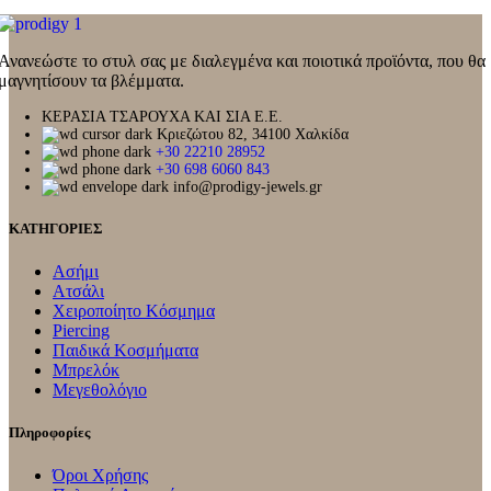
Ανανεώστε το στυλ σας με διαλεγμένα και ποιοτικά προϊόντα, που θα
μαγνητίσουν τα βλέμματα.
ΚΕΡΑΣΙΑ ΤΣΑΡΟΥΧΑ ΚΑΙ ΣΙΑ Ε.Ε.
Κριεζώτου 82, 34100 Χαλκίδα
+30 22210 28952
+30 698 6060 843
info@prodigy-jewels.gr
ΚΑΤΗΓΟΡΙΕΣ
Ασήμι
Ατσάλι
Χειροποίητο Κόσμημα
Piercing
Παιδικά Κοσμήματα
Μπρελόκ
Μεγεθολόγιο
Πληροφορίες
Όροι Χρήσης