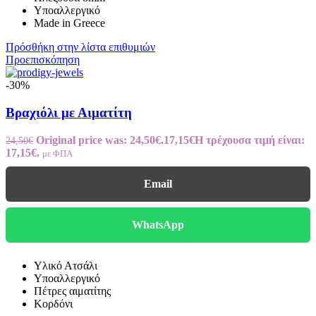
Υποαλλεργικό
Made in Greece
Πρόσθήκη στην λίστα επιθυμιών
Προεπισκόπηση
-30%
Βραχιόλι με Αιματίτη
Original price was: 24,50€.
17,15
€
Η τρέχουσα τιμή είναι:
24,50
€
17,15€.
με ΦΠΑ
Email
WhatsApp
Υλικό Ατσάλι
Υποαλλεργικό
Πέτρες αιματίτης
Κορδόνι