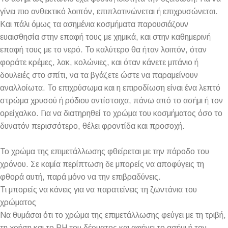
γίνει πιο ανθεκτικό λοιπόν, επιπλατινώνεται ή επιχρυσώνεται.
Και πάλι όμως τα ασημένια κοσμήματα παρουσιάζουν
ευαισθησία στην επαφή τους με χημικά, και στην καθημερινή
επαφή τους με το νερό. Το καλύτερο θα ήταν λοιπόν, όταν
φοράτε κρέμες, λακ, κολώνιες, και όταν κάνετε μπάνιο ή
δουλειές στο σπίτι, να τα βγάζετε ώστε να παραμείνουν
αναλλοίωτα. Το επιχρύσωμα και η επιροδίωση είναι ένα λεπτό
στρώμα χρυσού ή ρόδιου αντίστοιχα, πάνω από το ασήμι ή τον
ορείχαλκο. Για να διατηρηθεί το χρώμα του κοσμήματος όσο το
δυνατόν περισσότερο, θέλει φροντίδα και προσοχή.
Το χρώμα της επιμετάλλωσης φθείρεται με την πάροδο του
χρόνου. Σε καμία περίπτωση δε μπορείς να αποφύγεις τη
φθορά αυτή, παρά μόνο να την επιβραδύνεις.
Τι μπορείς να κάνεις για να παρατείνεις τη ζωντάνια του
χρώματος
Να θυμάσαι ότι το χρώμα της επιμετάλλωσης φεύγει με τη τριβή,
τη χρήση και το PH του δέρματος και αφήνει το ασήμι ή τον