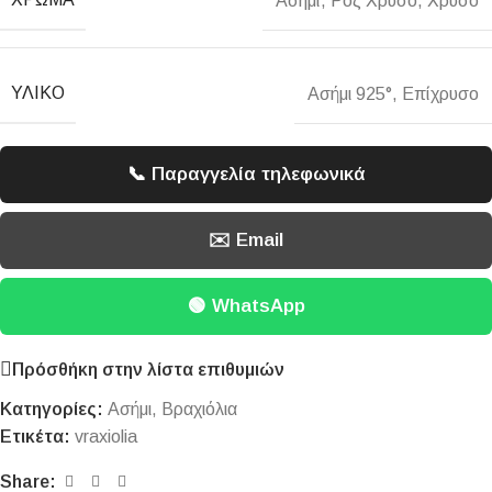
Ασημί
,
Ροζ Χρυσό
,
Χρυσό
ΥΛΙΚΌ
Ασήμι 925°
,
Επίχρυσο
📞 Παραγγελία τηλεφωνικά
✉️ Email
🟢 WhatsApp
Πρόσθήκη στην λίστα επιθυμιών
Κατηγορίες:
Ασήμι
,
Βραχιόλια
Ετικέτα:
vraxiolia
Share: