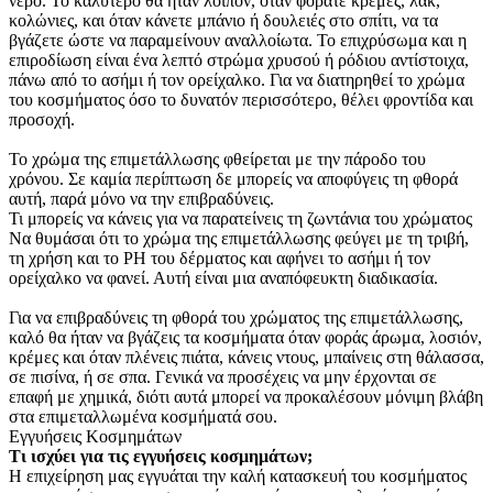
νερό. Το καλύτερο θα ήταν λοιπόν, όταν φοράτε κρέμες, λακ,
κολώνιες, και όταν κάνετε μπάνιο ή δουλειές στο σπίτι, να τα
βγάζετε ώστε να παραμείνουν αναλλοίωτα. Το επιχρύσωμα και η
επιροδίωση είναι ένα λεπτό στρώμα χρυσού ή ρόδιου αντίστοιχα,
πάνω από το ασήμι ή τον ορείχαλκο. Για να διατηρηθεί το χρώμα
του κοσμήματος όσο το δυνατόν περισσότερο, θέλει φροντίδα και
προσοχή.
Το χρώμα της επιμετάλλωσης φθείρεται με την πάροδο του
χρόνου. Σε καμία περίπτωση δε μπορείς να αποφύγεις τη φθορά
αυτή, παρά μόνο να την επιβραδύνεις.
Τι μπορείς να κάνεις για να παρατείνεις τη ζωντάνια του χρώματος
Να θυμάσαι ότι το χρώμα της επιμετάλλωσης φεύγει με τη τριβή,
τη χρήση και το PH του δέρματος και αφήνει το ασήμι ή τον
ορείχαλκο να φανεί. Αυτή είναι μια αναπόφευκτη διαδικασία.
Για να επιβραδύνεις τη φθορά του χρώματος της επιμετάλλωσης,
καλό θα ήταν να βγάζεις τα κοσμήματα όταν φοράς άρωμα, λοσιόν,
κρέμες και όταν πλένεις πιάτα, κάνεις ντους, μπαίνεις στη θάλασσα,
σε πισίνα, ή σε σπα. Γενικά να προσέχεις να μην έρχονται σε
επαφή με χημικά, διότι αυτά μπορεί να προκαλέσουν μόνιμη βλάβη
στα επιμεταλλωμένα κοσμήματά σου.
Εγγυήσεις Κοσμημάτων
Τι ισχύει για τις εγγυήσεις κοσμημάτων;
Η επιχείρηση μας εγγυάται την καλή κατασκευή του κοσμήματος