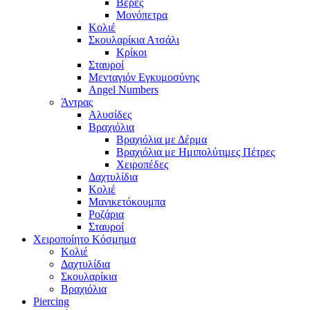
Βέρες
Μονόπετρα
Κολιέ
Σκουλαρίκια Ατσάλι
Κρίκοι
Σταυροί
Μενταγιόν Εγκυμοσύνης
Angel Numbers
Άντρας
Αλυσίδες
Βραχιόλια
Βραχιόλια με Δέρμα
Βραχιόλια με Ημιπολύτιμες Πέτρες
Χειροπέδες
Δαχτυλίδια
Κολιέ
Μανικετόκουμπα
Ροζάρια
Σταυροί
Χειροποίητο Κόσμημα
Κολιέ
Δαχτυλίδια
Σκουλαρίκια
Βραχιόλια
Piercing