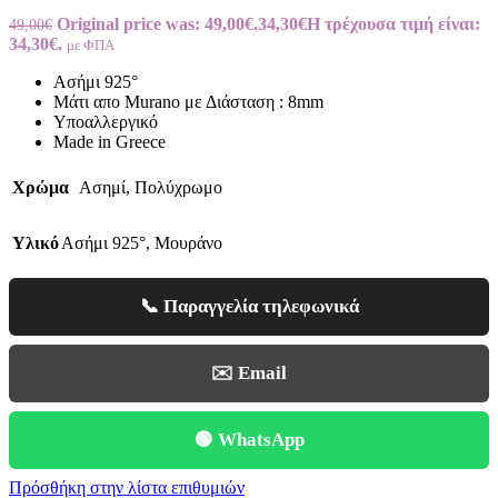
Original price was: 49,00€.
34,30
€
Η τρέχουσα τιμή είναι:
49,00
€
34,30€.
με ΦΠΑ
Ασήμι 925°
Μάτι απο Murano με Διάσταση : 8mm
Υποαλλεργικό
Made in Greece
Χρώμα
Ασημί
,
Πολύχρωμο
Υλικό
Ασήμι 925°
,
Μουράνο
📞 Παραγγελία τηλεφωνικά
✉️ Email
🟢 WhatsApp
Πρόσθήκη στην λίστα επιθυμιών