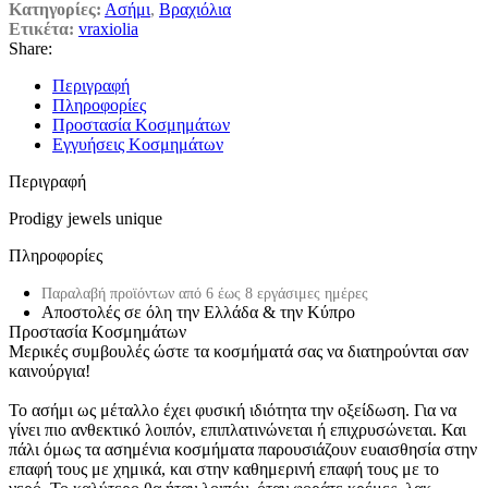
Κατηγορίες:
Ασήμι
,
Βραχιόλια
Ετικέτα:
vraxiolia
Share:
Περιγραφή
Πληροφορίες
Προστασία Κοσμημάτων
Εγγυήσεις Κοσμημάτων
Περιγραφή
Prodigy jewels unique
Πληροφορίες
Παραλαβή προϊόντων από 6 έως 8 εργάσιμες ημέρες
Αποστολές σε όλη την Ελλάδα & την Κύπρο
Προστασία Κοσμημάτων
Μερικές συμβουλές ώστε τα κοσμήματά σας να διατηρούνται σαν
καινούργια!
Το ασήμι ως μέταλλο έχει φυσική ιδιότητα την οξείδωση. Για να
γίνει πιο ανθεκτικό λοιπόν, επιπλατινώνεται ή επιχρυσώνεται. Και
πάλι όμως τα ασημένια κοσμήματα παρουσιάζουν ευαισθησία στην
επαφή τους με χημικά, και στην καθημερινή επαφή τους με το