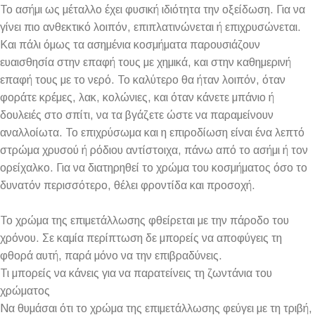
Το ασήμι ως μέταλλο έχει φυσική ιδιότητα την οξείδωση. Για να
γίνει πιο ανθεκτικό λοιπόν, επιπλατινώνεται ή επιχρυσώνεται.
Και πάλι όμως τα ασημένια κοσμήματα παρουσιάζουν
ευαισθησία στην επαφή τους με χημικά, και στην καθημερινή
επαφή τους με το νερό. Το καλύτερο θα ήταν λοιπόν, όταν
φοράτε κρέμες, λακ, κολώνιες, και όταν κάνετε μπάνιο ή
δουλειές στο σπίτι, να τα βγάζετε ώστε να παραμείνουν
αναλλοίωτα. Το επιχρύσωμα και η επιροδίωση είναι ένα λεπτό
στρώμα χρυσού ή ρόδιου αντίστοιχα, πάνω από το ασήμι ή τον
ορείχαλκο. Για να διατηρηθεί το χρώμα του κοσμήματος όσο το
δυνατόν περισσότερο, θέλει φροντίδα και προσοχή.
Το χρώμα της επιμετάλλωσης φθείρεται με την πάροδο του
χρόνου. Σε καμία περίπτωση δε μπορείς να αποφύγεις τη
φθορά αυτή, παρά μόνο να την επιβραδύνεις.
Τι μπορείς να κάνεις για να παρατείνεις τη ζωντάνια του
χρώματος
Να θυμάσαι ότι το χρώμα της επιμετάλλωσης φεύγει με τη τριβή,