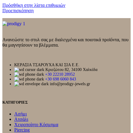
Πρόσθήκη στην λίστα επιθυμιών
Προεπισκόπηση
Ανανεώστε το στυλ σας με διαλεγμένα και ποιοτικά προϊόντα, που
θα μαγνητίσουν τα βλέμματα.
ΚΕΡΑΣΙΑ ΤΣΑΡΟΥΧΑ ΚΑΙ ΣΙΑ Ε.Ε.
Κριεζώτου 82, 34100 Χαλκίδα
+30 22210 28952
+30 698 6060 843
info@prodigy-jewels.gr
ΚΑΤΗΓΟΡΙΕΣ
Ασήμι
Ατσάλι
Χειροποίητο Κόσμημα
Piercing