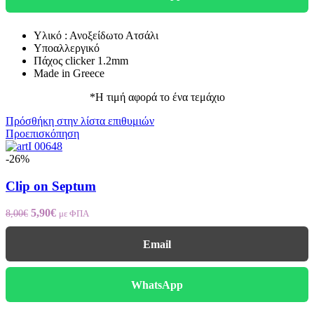
Υλικό : Ανοξείδωτο Ατσάλι
Υποαλλεργικό
Πάχος clicker 1.2mm
Made in Greece
*Η τιμή αφορά το ένα τεμάχιο
Πρόσθήκη στην λίστα επιθυμιών
Προεπισκόπηση
-26%
Clip on Septum
5,90
€
8,00
€
με ΦΠΑ
Email
WhatsApp