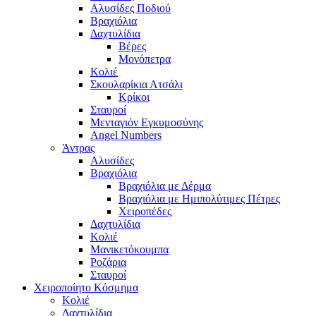
Αλυσίδες Ποδιού
Βραχιόλια
Δαχτυλίδια
Βέρες
Μονόπετρα
Κολιέ
Σκουλαρίκια Ατσάλι
Κρίκοι
Σταυροί
Μενταγιόν Εγκυμοσύνης
Angel Numbers
Άντρας
Αλυσίδες
Βραχιόλια
Βραχιόλια με Δέρμα
Βραχιόλια με Ημιπολύτιμες Πέτρες
Χειροπέδες
Δαχτυλίδια
Κολιέ
Μανικετόκουμπα
Ροζάρια
Σταυροί
Χειροποίητο Κόσμημα
Κολιέ
Δαχτυλίδια