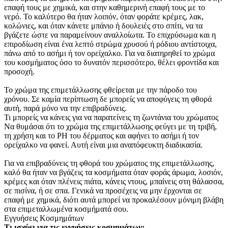
επαφή τους με χημικά, και στην καθημερινή επαφή τους με το
νερό. Το καλύτερο θα ήταν λοιπόν, όταν φοράτε κρέμες, λακ,
κολώνιες, και όταν κάνετε μπάνιο ή δουλειές στο σπίτι, να τα
βγάζετε ώστε να παραμείνουν αναλλοίωτα. Το επιχρύσωμα και η
επιροδίωση είναι ένα λεπτό στρώμα χρυσού ή ρόδιου αντίστοιχα,
πάνω από το ασήμι ή τον ορείχαλκο. Για να διατηρηθεί το χρώμα
του κοσμήματος όσο το δυνατόν περισσότερο, θέλει φροντίδα και
προσοχή.
Το χρώμα της επιμετάλλωσης φθείρεται με την πάροδο του
χρόνου. Σε καμία περίπτωση δε μπορείς να αποφύγεις τη φθορά
αυτή, παρά μόνο να την επιβραδύνεις.
Τι μπορείς να κάνεις για να παρατείνεις τη ζωντάνια του χρώματος
Να θυμάσαι ότι το χρώμα της επιμετάλλωσης φεύγει με τη τριβή,
τη χρήση και το PH του δέρματος και αφήνει το ασήμι ή τον
ορείχαλκο να φανεί. Αυτή είναι μια αναπόφευκτη διαδικασία.
Για να επιβραδύνεις τη φθορά του χρώματος της επιμετάλλωσης,
καλό θα ήταν να βγάζεις τα κοσμήματα όταν φοράς άρωμα, λοσιόν,
κρέμες και όταν πλένεις πιάτα, κάνεις ντους, μπαίνεις στη θάλασσα,
σε πισίνα, ή σε σπα. Γενικά να προσέχεις να μην έρχονται σε
επαφή με χημικά, διότι αυτά μπορεί να προκαλέσουν μόνιμη βλάβη
στα επιμεταλλωμένα κοσμήματά σου.
Εγγυήσεις Κοσμημάτων
Τι ισχύει για τις εγγυήσεις κοσμημάτων;