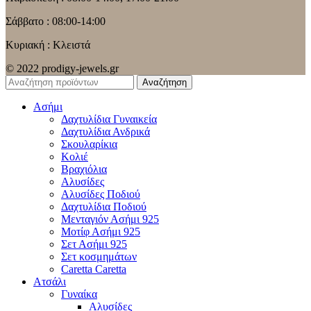
Σάββατο : 08:00-14:00
Κυριακή : Κλειστά
© 2022 prodigy-jewels.gr
Αναζήτηση
Ασήμι
Δαχτυλίδια Γυναικεία
Δαχτυλίδια Ανδρικά
Σκουλαρίκια
Κολιέ
Βραχιόλια
Αλυσίδες
Αλυσίδες Ποδιού
Δαχτυλίδια Ποδιού
Μενταγιόν Ασήμι 925
Μοτίφ Ασήμι 925
Σετ Ασήμι 925
Σετ κοσμημάτων
Caretta Caretta
Ατσάλι
Γυναίκα
Αλυσίδες