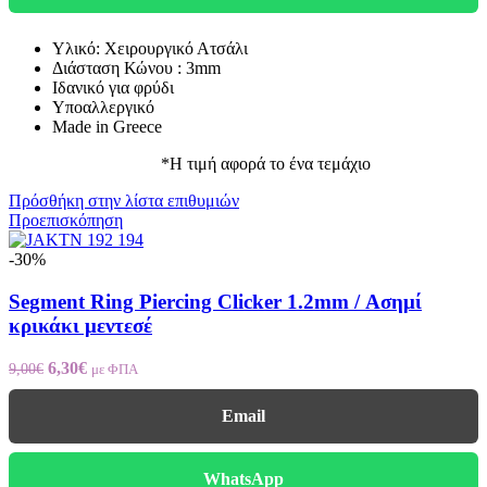
Υλικό: Χειρουργικό Ατσάλι
Διάσταση Κώνου : 3mm
Ιδανικό για φρύδι
Υποαλλεργικό
Made in Greece
*Η τιμή αφορά το ένα τεμάχιο
Πρόσθήκη στην λίστα επιθυμιών
Προεπισκόπηση
-30%
Segment Ring Piercing Clicker 1.2mm / Ασημί
κρικάκι μεντεσέ
6,30
€
9,00
€
με ΦΠΑ
Email
WhatsApp