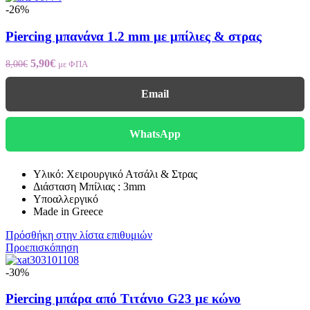
-26%
Piercing μπανάνα 1.2 mm με μπίλιες & στρας
5,90
€
8,00
€
με ΦΠΑ
Email
WhatsApp
Υλικό: Χειρουργικό Ατσάλι & Στρας
Διάσταση Μπίλιας : 3mm
Υποαλλεργικό
Made in Greece
Πρόσθήκη στην λίστα επιθυμιών
Προεπισκόπηση
-30%
Piercing μπάρα από Τιτάνιο G23 με κώνο