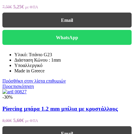
5,25
€
7,50
€
με ΦΠΑ
Email
WhatsApp
Υλικό: Τιτάνιο G23
Διάσταση Κώνου : 1mm
Υποαλλεργικό
Made in Greece
Πρόσθήκη στην λίστα επιθυμιών
Προεπισκόπηση
-30%
Piercing μπάρα 1.2 mm μπίλια με κρυστάλλους
5,60
€
8,00
€
με ΦΠΑ
Email