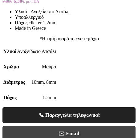
6,30
€
9,00
€
με ΦΠΑ
Υλικό : Ανοξείδωτο Ατσάλι
Υποαλλεργικό
Πάχος clicker 1.2mm
Made in Greece
*Η τιμή αφορά το ένα τεμάχιο
Υλικό
Ανοξείδωτο Ατσάλι
Χρώμα
Μαύρο
Διάμετρος
10mm
,
8mm
Πάχος
1.2mm
📞 Παραγγελία τηλεφωνικά
✉️ Email