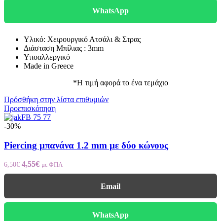
WhatsApp
Υλικό: Χειρουργικό Ατσάλι & Στρας
Διάσταση Μπίλιας : 3mm
Υποαλλεργικό
Made in Greece
*Η τιμή αφορά το ένα τεμάχιο
Πρόσθήκη στην λίστα επιθυμιών
Προεπισκόπηση
-30%
Piercing μπανάνα 1.2 mm με δύο κώνους
4,55
€
6,50
€
με ΦΠΑ
Email
WhatsApp