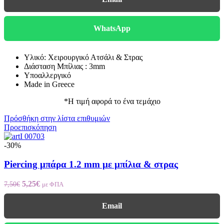
WhatsApp
Υλικό: Χειρουργικό Ατσάλι & Στρας
Διάσταση Μπίλιας : 3mm
Υποαλλεργικό
Made in Greece
*Η τιμή αφορά το ένα τεμάχιο
Πρόσθήκη στην λίστα επιθυμιών
Προεπισκόπηση
-30%
Piercing μπάρα 1.2 mm με μπίλια & στρας
5,25
€
7,50
€
με ΦΠΑ
Email