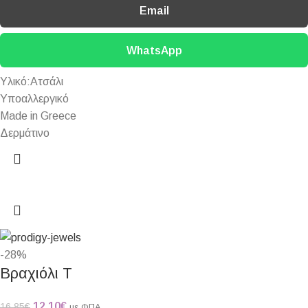
Email
WhatsApp
Υλικό:Ατσάλι
Υποαλλεργικό
Made in Greece
Δερμάτινο
-28%
Βραχιόλι Τ
12,10
€
16,85
€
με ΦΠΑ