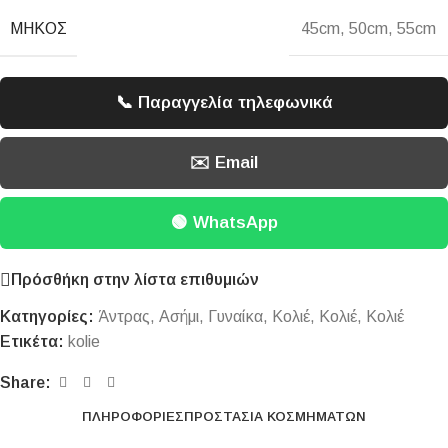
ΜΉΚΟΣ
45cm
,
50cm
,
55cm
📞 Παραγγελία τηλεφωνικά
✉️ Email
🟢 WhatsApp
Πρόσθήκη στην λίστα επιθυμιών
Κατηγορίες:
Άντρας
,
Ασήμι
,
Γυναίκα
,
Κολιέ
,
Κολιέ
,
Κολιέ
Ετικέτα:
kolie
Share:
ΠΛΗΡΟΦΟΡΊΕΣ
ΠΡΟΣΤΑΣΊΑ ΚΟΣΜΗΜΆΤΩΝ