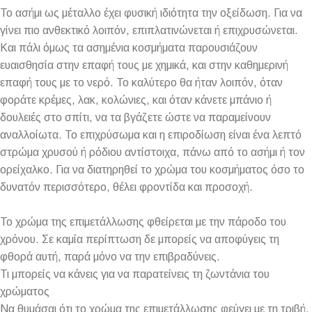
Το ασήμι ως μέταλλο έχει φυσική ιδιότητα την οξείδωση. Για να
γίνει πιο ανθεκτικό λοιπόν, επιπλατινώνεται ή επιχρυσώνεται.
Και πάλι όμως τα ασημένια κοσμήματα παρουσιάζουν
ευαισθησία στην επαφή τους με χημικά, και στην καθημερινή
επαφή τους με το νερό. Το καλύτερο θα ήταν λοιπόν, όταν
φοράτε κρέμες, λακ, κολώνιες, και όταν κάνετε μπάνιο ή
δουλειές στο σπίτι, να τα βγάζετε ώστε να παραμείνουν
αναλλοίωτα. Το επιχρύσωμα και η επιροδίωση είναι ένα λεπτό
στρώμα χρυσού ή ρόδιου αντίστοιχα, πάνω από το ασήμι ή τον
ορείχαλκο. Για να διατηρηθεί το χρώμα του κοσμήματος όσο το
δυνατόν περισσότερο, θέλει φροντίδα και προσοχή.
Το χρώμα της επιμετάλλωσης φθείρεται με την πάροδο του
χρόνου. Σε καμία περίπτωση δε μπορείς να αποφύγεις τη
φθορά αυτή, παρά μόνο να την επιβραδύνεις.
Τι μπορείς να κάνεις για να παρατείνεις τη ζωντάνια του
χρώματος
Να θυμάσαι ότι το χρώμα της επιμετάλλωσης φεύγει με τη τριβή,