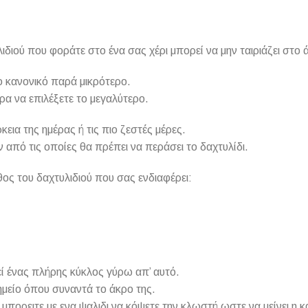
ιδιού που φοράτε στο ένα σας χέρι μπορεί να μην ταιριάζει στο 
το κανονικό παρά μικρότερο.
ρα να επιλέξετε το μεγαλύτερο.
εια της ημέρας ή τις πιο ζεστές μέρες.
πό τις οποίες θα πρέπει να περάσει το δαχτυλίδι.
ος του δαχτυλιδιού που σας ενδιαφέρει:
εί ένας πλήρης κύκλος γύρω απ’ αυτό.
μείο όπου συναντά το άκρο της.
 μπορειτε με ενα ψαλιδι να κόψετε την κλωστή ωστε να μείνει η 