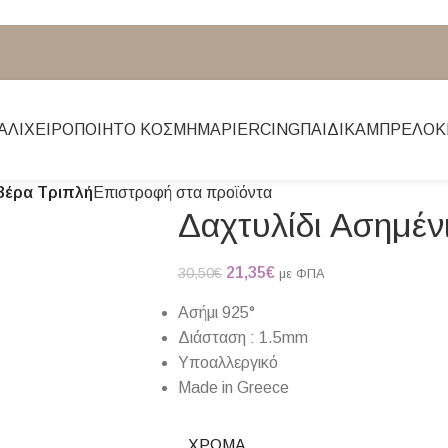
ΆΛΙ
ΧΕΙΡΟΠΟΊΗΤΟ ΚΌΣΜΗΜΑ
PIERCING
ΠΑΙΔΙΚΆ
ΜΠΡΕΛΌΚ
 Βέρα Τριπλή
Επιστροφή στα προϊόντα
Δαχτυλίδι Ασημέν
21,35
€
30,50
€
με ΦΠΑ
Ασήμι 925°
Διάσταση : 1.5mm
Υποαλλεργικό
Made in Greece
ΧΡΏΜΑ