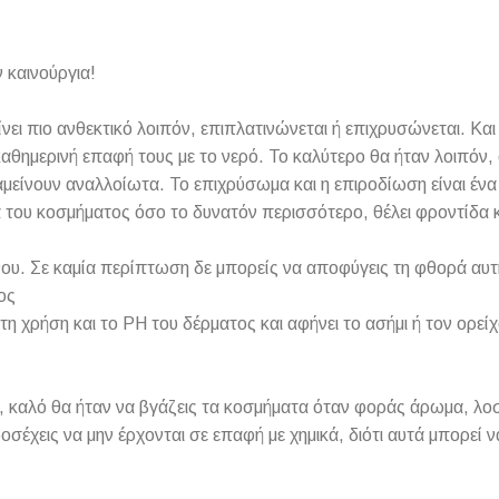
 καινούργια!
γίνει πιο ανθεκτικό λοιπόν, επιπλατινώνεται ή επιχρυσώνεται. Κ
αθημερινή επαφή τους με το νερό. Το καλύτερο θα ήταν λοιπόν, 
ραμείνουν αναλλοίωτα. Το επιχρύσωμα και η επιροδίωση είναι έν
α του κοσμήματος όσο το δυνατόν περισσότερο, θέλει φροντίδα 
ου. Σε καμία περίπτωση δε μπορείς να αποφύγεις τη φθορά αυτή
ος
τη χρήση και το PH του δέρματος και αφήνει το ασήμι ή τον ορεί
 καλό θα ήταν να βγάζεις τα κοσμήματα όταν φοράς άρωμα, λοσιό
ροσέχεις να μην έρχονται σε επαφή με χημικά, διότι αυτά μπορεί