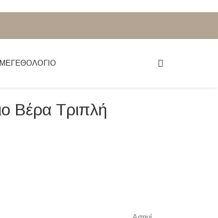
ΜΕΓΕΘΟΛΌΓΙΟ
ιο Βέρα Τριπλή
Ασημί