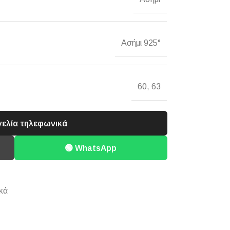
Ασήμι 925°
60
,
63
γελία τηλεφωνικά
🟢 WhatsApp
κά