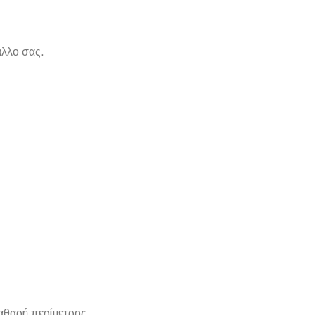
άλλο σας.
καθαρή περίμετρος