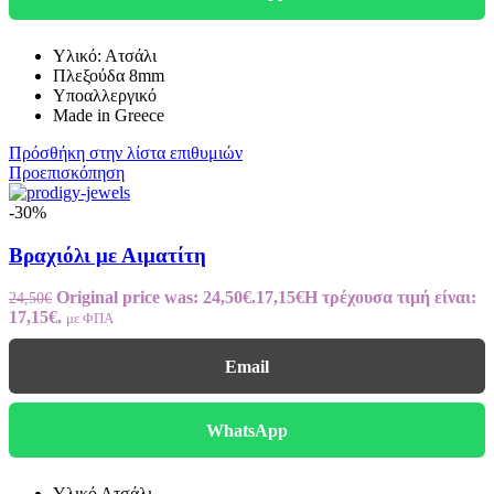
Υλικό: Ατσάλι
Πλεξούδα 8mm
Υποαλλεργικό
Made in Greece
Πρόσθήκη στην λίστα επιθυμιών
Προεπισκόπηση
-30%
Βραχιόλι με Αιματίτη
Original price was: 24,50€.
17,15
€
Η τρέχουσα τιμή είναι:
24,50
€
17,15€.
με ΦΠΑ
Email
WhatsApp
Υλικό Ατσάλι