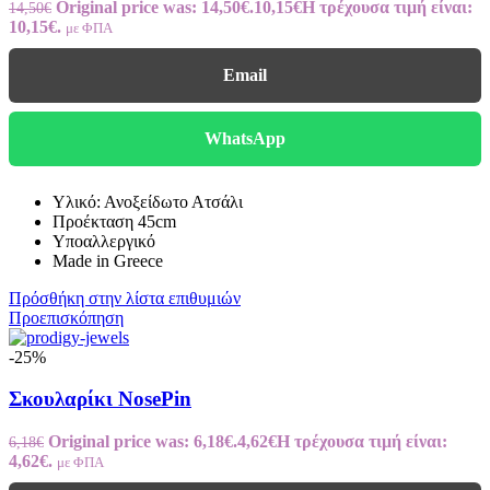
Original price was: 14,50€.
10,15
€
Η τρέχουσα τιμή είναι:
14,50
€
10,15€.
με ΦΠΑ
Email
WhatsApp
Υλικό: Ανοξείδωτο Ατσάλι
Προέκταση 45cm
Υποαλλεργικό
Made in Greece
Πρόσθήκη στην λίστα επιθυμιών
Προεπισκόπηση
-25%
Σκουλαρίκι NosePin
Original price was: 6,18€.
4,62
€
Η τρέχουσα τιμή είναι:
6,18
€
4,62€.
με ΦΠΑ