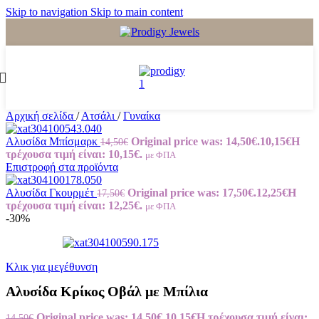
Skip to navigation
Skip to main content
Αρχική σελίδα
/
Ατσάλι
/
Γυναίκα
Αλυσίδα Μπίσμαρκ
Original price was: 14,50€.
10,15
€
Η
14,50
€
τρέχουσα τιμή είναι: 10,15€.
με ΦΠΑ
Επιστροφή στα προϊόντα
Αλυσίδα Γκουρμέτ
Original price was: 17,50€.
12,25
€
Η
17,50
€
τρέχουσα τιμή είναι: 12,25€.
με ΦΠΑ
-30%
Κλικ για μεγέθυνση
Αλυσίδα Κρίκος Οβάλ με Μπίλια
Original price was: 14,50€.
10,15
€
Η τρέχουσα τιμή είναι:
14,50
€