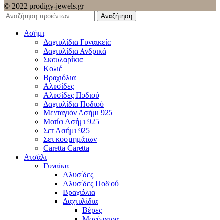
© 2022 prodigy-jewels.gr
Αναζήτηση
Ασήμι
Δαχτυλίδια Γυναικεία
Δαχτυλίδια Ανδρικά
Σκουλαρίκια
Κολιέ
Βραχιόλια
Αλυσίδες
Αλυσίδες Ποδιού
Δαχτυλίδια Ποδιού
Μενταγιόν Ασήμι 925
Μοτίφ Ασήμι 925
Σετ Ασήμι 925
Σετ κοσμημάτων
Caretta Caretta
Ατσάλι
Γυναίκα
Αλυσίδες
Αλυσίδες Ποδιού
Βραχιόλια
Δαχτυλίδια
Βέρες
Μονόπετρα