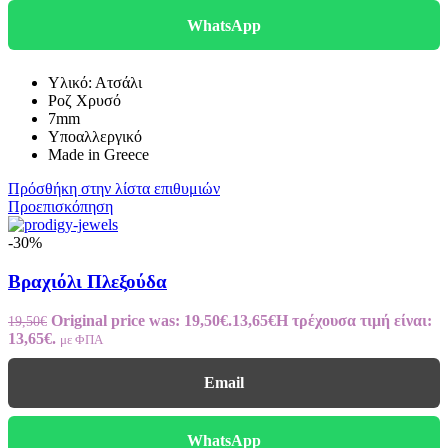
WhatsApp
Υλικό: Ατσάλι
Ροζ Χρυσό
7mm
Υποαλλεργικό
Made in Greece
Πρόσθήκη στην λίστα επιθυμιών
Προεπισκόπηση
-30%
Βραχιόλι Πλεξούδα
Original price was: 19,50€.
13,65
€
Η τρέχουσα τιμή είναι:
19,50
€
13,65€.
με ΦΠΑ
Email
WhatsApp