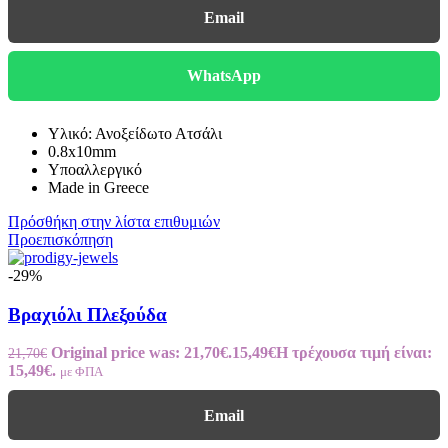
Email
WhatsApp
Υλικό: Ανοξείδωτο Ατσάλι
0.8x10mm
Υποαλλεργικό
Made in Greece
Πρόσθήκη στην λίστα επιθυμιών
Προεπισκόπηση
-29%
Βραχιόλι Πλεξούδα
Original price was: 21,70€.
15,49
€
Η τρέχουσα τιμή είναι:
21,70
€
15,49€.
με ΦΠΑ
Email