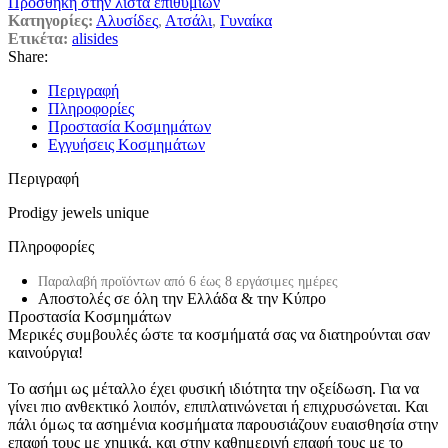
Πρόσθήκη στην λίστα επιθυμιών
Κατηγορίες:
Αλυσίδες
,
Ατσάλι
,
Γυναίκα
Ετικέτα:
alisides
Share:
Περιγραφή
Πληροφορίες
Προστασία Κοσμημάτων
Εγγυήσεις Κοσμημάτων
Περιγραφή
Prodigy jewels unique
Πληροφορίες
Παραλαβή προϊόντων από 6 έως 8 εργάσιμες ημέρες
Αποστολές σε όλη την Ελλάδα & την Κύπρο
Προστασία Κοσμημάτων
Μερικές συμβουλές ώστε τα κοσμήματά σας να διατηρούνται σαν
καινούργια!
Το ασήμι ως μέταλλο έχει φυσική ιδιότητα την οξείδωση. Για να
γίνει πιο ανθεκτικό λοιπόν, επιπλατινώνεται ή επιχρυσώνεται. Και
πάλι όμως τα ασημένια κοσμήματα παρουσιάζουν ευαισθησία στην
επαφή τους με χημικά, και στην καθημερινή επαφή τους με το