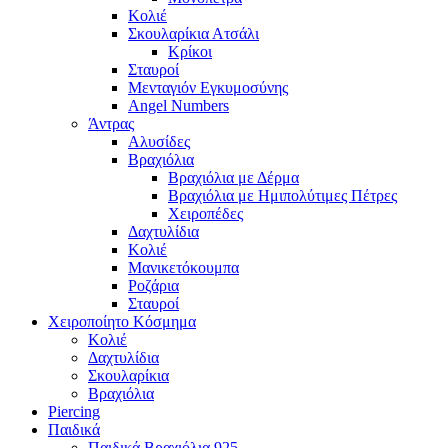
Κολιέ
Σκουλαρίκια Ατσάλι
Κρίκοι
Σταυροί
Μενταγιόν Εγκυμοσύνης
Angel Numbers
Άντρας
Αλυσίδες
Βραχιόλια
Βραχιόλια με Δέρμα
Βραχιόλια με Ημιπολύτιμες Πέτρες
Χειροπέδες
Δαχτυλίδια
Κολιέ
Μανικετόκουμπα
Ροζάρια
Σταυροί
Χειροποίητο Κόσμημα
Κολιέ
Δαχτυλίδια
Σκουλαρίκια
Βραχιόλια
Piercing
Παιδικά
Παιδικά Βραχιόλια 925