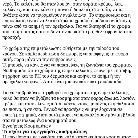
νερό. Το καλύτερο θα ήταν λοιπόν, όταν φοράτε κρέμες, λακ,
κολώνιες, και όταν κάνετε μπάνιο ή δουλειές στο σπίτι, να τα
βγάζετε ώστε να παραμείνουν αναλλοίωτα. Το επιχρύσωμα και η
επιροδίωση είναι ένα λεπτό στρώμα χρυσού ή ρόδιου αντίστοιχα,
πάνω από το ασήμι ή τον ορείχαλκο. Για να διατηρηθεί το χρώμα
του κοσμήματος όσο το δυνατόν περισσότερο, θέλει φροντίδα και
προσοχή.
Το χρώμα της επιμετάλλωσης φθείρεται με την πάροδο του
χρόνου. Σε καμία περίπτωση δε μπορείς να αποφύγεις τη φθορά
αυτή, παρά μόνο να την επιβραδύνεις.
Τι μπορείς να κάνεις για να παρατείνεις τη ζωντάνια του χρώματος
Να θυμάσαι ότι το χρώμα της επιμετάλλωσης φεύγει με τη τριβή,
τη χρήση και το PH του δέρματος και αφήνει το ασήμι ή τον
ορείχαλκο να φανεί. Αυτή είναι μια αναπόφευκτη διαδικασία.
Για να επιβραδύνεις τη φθορά του χρώματος της επιμετάλλωσης,
καλό θα ήταν να βγάζεις τα κοσμήματα όταν φοράς άρωμα, λοσιόν,
κρέμες και όταν πλένεις πιάτα, κάνεις ντους, μπαίνεις στη θάλασσα,
σε πισίνα, ή σε σπα. Γενικά να προσέχεις να μην έρχονται σε
επαφή με χημικά, διότι αυτά μπορεί να προκαλέσουν μόνιμη βλάβη
στα επιμεταλλωμένα κοσμήματά σου.
Εγγυήσεις Κοσμημάτων
Τι ισχύει για τις εγγυήσεις κοσμημάτων;
Η επιχείρηση μας εγγυάται την καλή κατασκευή του κοσμήματος