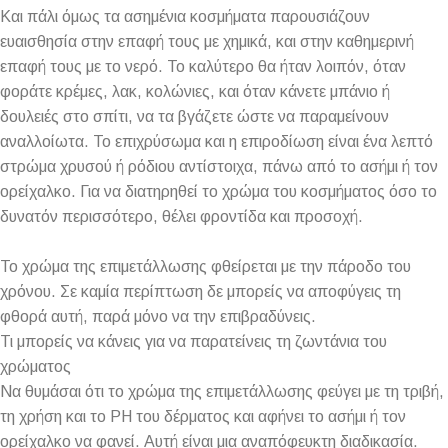
Και πάλι όμως τα ασημένια κοσμήματα παρουσιάζουν
ευαισθησία στην επαφή τους με χημικά, και στην καθημερινή
επαφή τους με το νερό. Το καλύτερο θα ήταν λοιπόν, όταν
φοράτε κρέμες, λακ, κολώνιες, και όταν κάνετε μπάνιο ή
δουλειές στο σπίτι, να τα βγάζετε ώστε να παραμείνουν
αναλλοίωτα. Το επιχρύσωμα και η επιροδίωση είναι ένα λεπτό
στρώμα χρυσού ή ρόδιου αντίστοιχα, πάνω από το ασήμι ή τον
ορείχαλκο. Για να διατηρηθεί το χρώμα του κοσμήματος όσο το
δυνατόν περισσότερο, θέλει φροντίδα και προσοχή.
Το χρώμα της επιμετάλλωσης φθείρεται με την πάροδο του
χρόνου. Σε καμία περίπτωση δε μπορείς να αποφύγεις τη
φθορά αυτή, παρά μόνο να την επιβραδύνεις.
Τι μπορείς να κάνεις για να παρατείνεις τη ζωντάνια του
χρώματος
Να θυμάσαι ότι το χρώμα της επιμετάλλωσης φεύγει με τη τριβή,
τη χρήση και το PH του δέρματος και αφήνει το ασήμι ή τον
ορείχαλκο να φανεί. Αυτή είναι μια αναπόφευκτη διαδικασία.