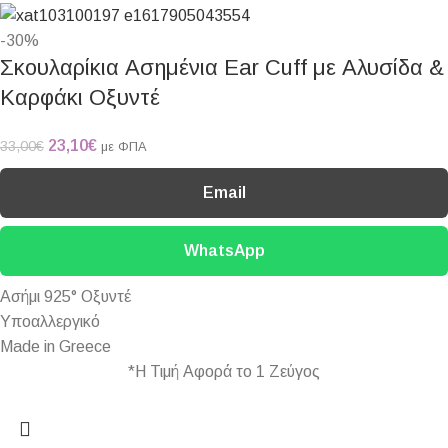
-30%
Σκουλαρίκια Ασημένια Ear Cuff με Αλυσίδα &
Καρφάκι Οξυντέ
23,10
€
33,00
€
με ΦΠΑ
Email
WhatsApp
Ασήμι 925° Οξυντέ
Υποαλλεργικό
Made in Greece
*Η Τιμή Αφορά το 1 Ζεύγος