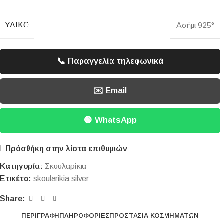
ΥΛΙΚΌ
Ασήμι 925°
📞 Παραγγελία τηλεφωνικά
✉️ Email
🟢 WhatsApp
Πρόσθήκη στην λίστα επιθυμιών
Κατηγορία:
Σκουλαρίκια
Ετικέτα:
skoularikia silver
Share:
ΠΕΡΙΓΡΑΦΉ
ΠΛΗΡΟΦΟΡΊΕΣ
ΠΡΟΣΤΑΣΊΑ ΚΟΣΜΗΜΆΤΩΝ